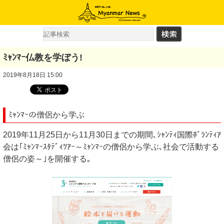
ﾐｬﾝﾏｰ仏教を学ぼう!
2019年8月18日 15:00
ﾐｬﾝﾏｰの僧侶から学ぶ
2019年11月25日から11月30日までの期間､ｼｬﾝﾃｨ国際ﾎﾞﾗﾝﾃｨｱ
会は｢ﾐｬﾝﾏｰｽﾀﾃﾞｨﾂｱｰ～ﾐｬﾝﾏｰの僧侶から学ぶ､社会で活動する
僧侶の姿～｣を開催する｡