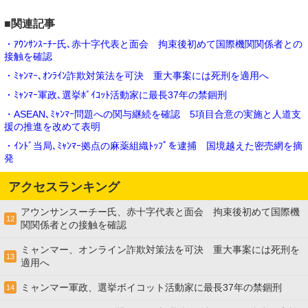
■関連記事
・ｱｳﾝｻﾝｽｰﾁｰ氏､赤十字代表と面会 拘束後初めて国際機関関係者との
接触を確認
・ﾐｬﾝﾏｰ､ｵﾝﾗｲﾝ詐欺対策法を可決 重大事案には死刑を適用へ
・ﾐｬﾝﾏｰ軍政､選挙ﾎﾞｲｺｯﾄ活動家に最長37年の禁錮刑
・ASEAN､ﾐｬﾝﾏｰ問題への関与継続を確認 5項目合意の実施と人道支
援の推進を改めて表明
・ｲﾝﾄﾞ当局､ﾐｬﾝﾏｰ拠点の麻薬組織ﾄｯﾌﾟを逮捕 国境越えた密売網を摘
発
アクセスランキング
アウンサンスーチー氏、赤十字代表と面会 拘束後初めて国際機
12
関関係者との接触を確認
ミャンマー、オンライン詐欺対策法を可決 重大事案には死刑を
13
適用へ
ミャンマー軍政、選挙ボイコット活動家に最長37年の禁錮刑
14