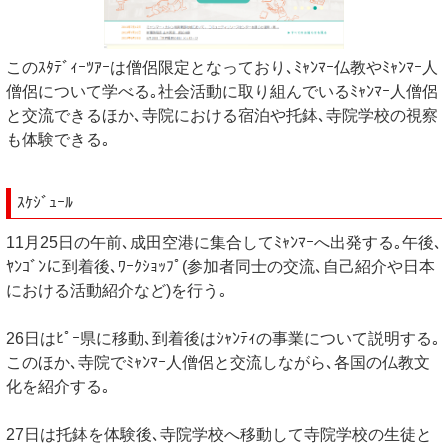
このｽﾀﾃﾞｨｰﾂｱｰは僧侶限定となっており､ﾐｬﾝﾏｰ仏教やﾐｬﾝﾏｰ人
僧侶について学べる｡社会活動に取り組んでいるﾐｬﾝﾏｰ人僧侶
と交流できるほか､寺院における宿泊や托鉢､寺院学校の視察
も体験できる｡
ｽｹｼﾞｭｰﾙ
11月25日の午前､成田空港に集合してﾐｬﾝﾏｰへ出発する｡午後､
ﾔﾝｺﾞﾝに到着後､ﾜｰｸｼｮｯﾌﾟ(参加者同士の交流､自己紹介や日本
における活動紹介など)を行う｡
26日はﾋﾟｰ県に移動､到着後はｼｬﾝﾃｨの事業について説明する｡
このほか､寺院でﾐｬﾝﾏｰ人僧侶と交流しながら､各国の仏教文
化を紹介する｡
27日は托鉢を体験後､寺院学校へ移動して寺院学校の生徒と