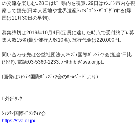
の交流を楽しむ｡28日はﾋﾟｰ県内を視察､29日はﾔﾝｺﾞﾝ市内を視
察して観光(日本人墓地や世界遺産ｼｭｴﾀﾞｺﾞﾝ･ﾊﾟｺﾞﾀﾞ)する(帰
国は11月30日の早朝)｡
募集締切は2019年10月4日(定員に達した時点で受付終了)､募
集人数15名(最少催行人数10名)､旅行代金は220,000円｡
問い合わせ先は公益社団法人ｼｬﾝﾃｨ国際ﾎﾞﾗﾝﾃｨｱ会(担当:日比
(ひび)､電話:03-5360-1233､ﾒｰﾙ:hibi@sva.or.jp)｡
(画像はｼｬﾝﾃｨ国際ﾎﾞﾗﾝﾃｨｱ会のﾎｰﾑﾍﾟｰｼﾞより)
外部ﾘﾝｸ
ｼｬﾝﾃｨ国際ﾎﾞﾗﾝﾃｨｱ会
https://sva.or.jp/