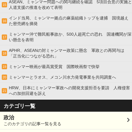
ASEAN、ミャンマー問題への関与継続を確認 5項目合意の実施と
15
人道支援の推進を改めて表明
インド当局、ミャンマー拠点の麻薬組織トップを逮捕 国境越え
16
た密売網を摘発
ミャンマー沖で難民船事故か、500人超死亡の恐れ 国連機関が深
17
い懸念を表明
APHR、ASEANの対ミャンマー政策に懸念 軍政との再関与は
18
「正当化につながる恐れ」
ミャンマー映画が最高賞受賞 国際映画祭で快挙
19
ミャンマーとラオス、メコン川水力発電事業を共同調査へ
20
HRW、日本にミャンマー軍政への開発支援拒否を要請 人権侵害
21
への加担回避を訴え
カテゴリ一覧
政治
このカテゴリの記事一覧を見る