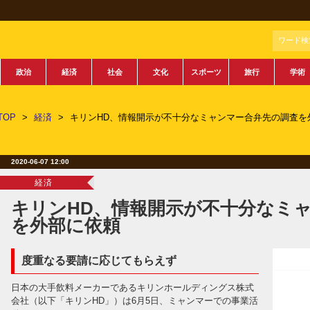
ワード検
政治
経済
社会
文化
スポーツ
旅行
学術
TOP
>
経済
>
キリンHD、情報開示が不十分なミャンマー合弁先の調査を
2020-06-07 12:00
経済
キリンHD、情報開示が不十分なミ
を外部に依頼
度重なる要請に応じてもらえず
日本の大手飲料メーカーであるキリンホールディングス株式
会社（以下「キリンHD」）は6月5日、ミャンマーでの事業活