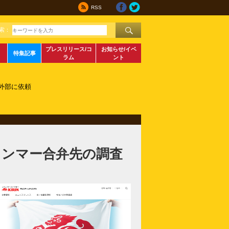
RSS
索：
プレスリリース/コ
お知らせ/イベ
特集記事
ラム
ント
外部に依頼
ャンマー合弁先の調査