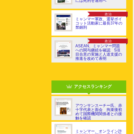
には死刑を適用へ
政治
ミャンマー軍政、選挙ボイ
コット活動家に最長37年の
禁錮刑
政治
ASEAN、ミャンマー問題
への関与継続を確認 5項
目合意の実施と人道支援の
推進を改めて表明
アクセスランキング
アウンサンスーチー氏、赤
十字代表と面会 拘束後初
めて国際機関関係者との接
触を確認
ミャンマー、オンライン詐