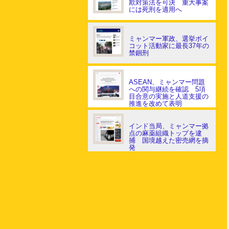
欺対策法を可決 重大事案
には死刑を適用へ
ミャンマー軍政、選挙ボイ
コット活動家に最長37年の
禁錮刑
ASEAN、ミャンマー問題
への関与継続を確認 5項
目合意の実施と人道支援の
推進を改めて表明
インド当局、ミャンマー拠
点の麻薬組織トップを逮
捕 国境越えた密売網を摘
発