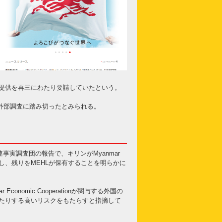
提供を再三にわたり要請していたという。
外部調査に踏み切ったとみられる。
事実調査団の報告で、キリンがMyanmar
ぞれ51％保有し、残りをMEHLが保有することを明らかに
nomic Cooperationが関与する外国の
たりする高いリスクをもたらすと指摘して