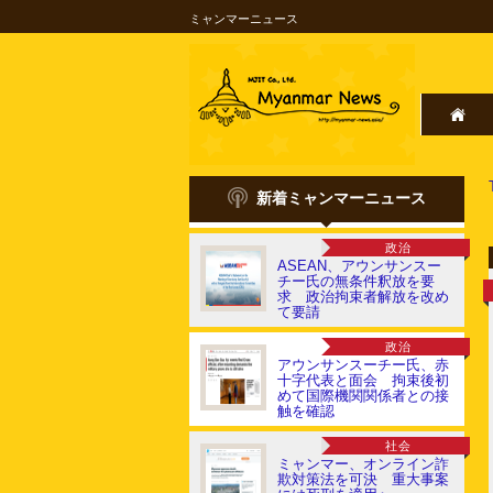
ミャンマーニュース
新着ミャンマーニュース
政治
ASEAN、アウンサンスー
チー氏の無条件釈放を要
求 政治拘束者解放を改め
て要請
政治
アウンサンスーチー氏、赤
十字代表と面会 拘束後初
めて国際機関関係者との接
触を確認
社会
ミャンマー、オンライン詐
欺対策法を可決 重大事案