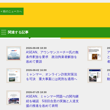
< 前のニュースへ
関連する記事
2026-08-08 18:30
20
ASEAN、アウンサンスーチー氏の無
条件釈放を要求 政治拘束者解放を
改めて要請
2026-08-02 16:00
20
ミャンマー、オンライン詐欺対策法
を可決 重大事案には死刑を適用へ
動
2026-07-25 18:30
ASEAN、ミャンマー問題への関与継
続を確認 5項目合意の実施と人道支
援の推進を改めて表明