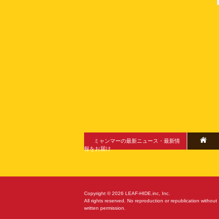
ミャンマーの最新ニュース・最新情
報をお届け
Copyright © 2026 LEAF-HIDE.inc, Inc.
All rights reserved. No reproduction or republication without
written permission.