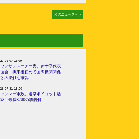
次のニュースへ >
26-08-07 11:00
アウンサンスーチー氏、赤十字代表
と面会 拘束後初めて国際機関関係
者との接触を確認
26-07-31 18:00
ミャンマー軍政、選挙ボイコット活
家に最長37年の禁錮刑