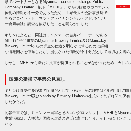
動でパートナーとなるMyanma Economic Holdings Public
Company Limited（以下「MEHL」）からの財務やガバナンス
体制の情報が不十分であったため、世界最大の会計事務所で
あるデロイト・トーマツ・ファイナンシャル・アドバイザリ
ー合同会社に調査を依頼したことを明らかにした。
キリンによると、同社はミャンマーの合弁パートナーである
MEHLに合弁事業のMyanmar Brewery Limited及びMandalay
Brewery Limitedからの資金の使途を明らかにするために詳細
な情報開示を依頼したが、提供された情報が不十分だとして適切な文書の
しかし、MEHLから新たに文書が提供されることがなかったため、今回の
国連の指摘で事業の見直し
キリンは同案件を喫緊の問題だとしているが、その理由は2019年8月に国連
Brewery Limited及びMandalay Brewery Limitedの株式をそれ
したからだ。
同報告書では、ミャンマー国軍とそのコングロマリット、MEHLとMyanmar Eco
事業活動は、人権法と国際人道法の違反に寄与したり、それらにリンクし
いる。