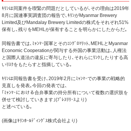
ｷﾘﾝは同案件を喫緊の問題だとしているが､その理由は2019年
8月に国連事実調査団の報告で､ｷﾘﾝがMyanmar Brewery
Limited及びMandalay Brewery Limitedの株式をそれぞれ51%
保有し､残りをMEHLが保有することを明らかにしたからだ｡
同報告書では､ﾐｬﾝﾏｰ国軍とそのｺﾝｸﾞﾛﾏﾘｯﾄ､MEHLとMyanmar
Economic Cooperationが関与する外国の事業活動は､人権法
と国際人道法の違反に寄与したり､それらにﾘﾝｸしたりする高
いﾘｽｸをもたらすと指摘している｡
ｷﾘﾝは同報告書を受け､2019年2月にﾐｬﾝﾏｰでの事業の戦略的
見直しを発表｡今回の発表では､
｢ﾐｬﾝﾏｰにおける合弁事業の持分所有について複数の選択肢を
併せて検討していきます｣(ﾌﾟﾚｽﾘﾘｰｽより)
と述べている｡
(画像はｷﾘﾝﾎｰﾙﾃﾞｨﾝｸﾞｽ株式会社より)