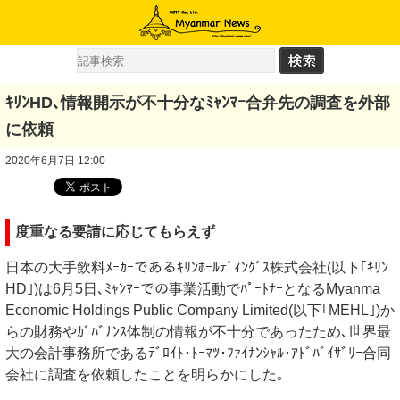
ｷﾘﾝHD､情報開示が不十分なﾐｬﾝﾏｰ合弁先の調査を外部
に依頼
2020年6月7日 12:00
度重なる要請に応じてもらえず
日本の大手飲料ﾒｰｶｰであるｷﾘﾝﾎｰﾙﾃﾞｨﾝｸﾞｽ株式会社(以下｢ｷﾘﾝ
HD｣)は6月5日､ﾐｬﾝﾏｰでの事業活動でﾊﾟｰﾄﾅｰとなるMyanma
Economic Holdings Public Company Limited(以下｢MEHL｣)か
らの財務やｶﾞﾊﾞﾅﾝｽ体制の情報が不十分であったため､世界最
大の会計事務所であるﾃﾞﾛｲﾄ･ﾄｰﾏﾂ･ﾌｧｲﾅﾝｼｬﾙ･ｱﾄﾞﾊﾞｲｻﾞﾘｰ合同
会社に調査を依頼したことを明らかにした｡