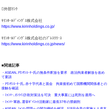
外部ﾘﾝｸ
ｷﾘﾝﾎｰﾙﾃﾞｨﾝｸﾞｽ株式会社
https://www.kirinholdings.co.jp/
ｷﾘﾝﾎｰﾙﾃﾞｨﾝｸﾞｽ株式会社のﾌﾟﾚｽﾘﾘｰｽ
https://www.kirinholdings.co.jp/news/
■関連記事
・ASEAN､ｱｳﾝｻﾝｽｰﾁｰ氏の無条件釈放を要求 政治拘束者解放を改め
て要請
・ｱｳﾝｻﾝｽｰﾁｰ氏､赤十字代表と面会 拘束後初めて国際機関関係者との
接触を確認
・ﾐｬﾝﾏｰ､ｵﾝﾗｲﾝ詐欺対策法を可決 重大事案には死刑を適用へ
・ﾐｬﾝﾏｰ軍政､選挙ﾎﾞｲｺｯﾄ活動家に最長37年の禁錮刑
・ASEAN､ﾐｬﾝﾏｰ問題への関与継続を確認 5項目合意の実施と人道支