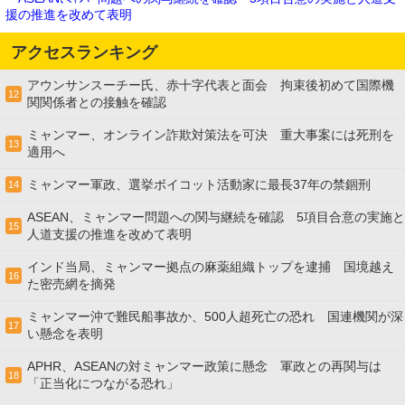
援の推進を改めて表明
アクセスランキング
アウンサンスーチー氏、赤十字代表と面会 拘束後初めて国際機
12
関関係者との接触を確認
ミャンマー、オンライン詐欺対策法を可決 重大事案には死刑を
13
適用へ
ミャンマー軍政、選挙ボイコット活動家に最長37年の禁錮刑
14
ASEAN、ミャンマー問題への関与継続を確認 5項目合意の実施と
15
人道支援の推進を改めて表明
インド当局、ミャンマー拠点の麻薬組織トップを逮捕 国境越え
16
た密売網を摘発
ミャンマー沖で難民船事故か、500人超死亡の恐れ 国連機関が深
17
い懸念を表明
APHR、ASEANの対ミャンマー政策に懸念 軍政との再関与は
18
「正当化につながる恐れ」