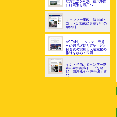
欺対策法を可決 重大事案
には死刑を適用へ
ミャンマー軍政、選挙ボイ
コット活動家に最長37年の
禁錮刑
ASEAN、ミャンマー問題
への関与継続を確認 5項
目合意の実施と人道支援の
推進を改めて表明
インド当局、ミャンマー拠
点の麻薬組織トップを逮
捕 国境越えた密売網を摘
発