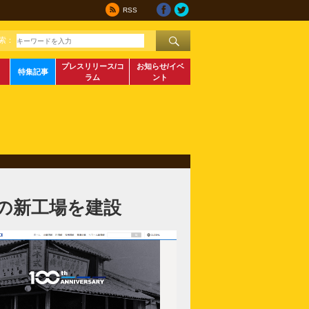
RSS
索：
プレスリリース/コ
お知らせ/イベ
特集記事
ラム
ント
の新工場を建設