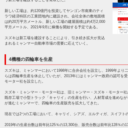
新しい工場は、約120億円を投資してヤンゴン市南東のティ
ラワ経済特区の工業団地内に建設され、会社全体の敷地面積
は約20万平方メートル、新しい工場の建屋面積は約4万2,000
平方メートル、2021年9月に稼働を開始する予定である。
スズキは新工場を建設することにより、引き続き拡大が見込
まれるミャンマー自動車市場の需要に応えていく。
4機種の四輪車を生産
スズキは、ミャンマーにおいて1998年に合弁会社を設立し、1999年より
らは四輪車生産を休止していたが、2013年にはミャンマー政府の認可を受
モーター社を設立した。
スズキ・ミャンマー・モーター社は、旧ミャンマー・スズキ・モーター社
既存工場で小型トラック「キャリイ」の生産を行い、人材育成を進めなが
が進むミャンマーで、四輪車の生産販売を拡大してきた。
現在では2つの工場において、キャリイ、シアズ、エルティガ、スイフト
2019年の生産台数は前年比125％の13,300台、販売台数は前年比128％