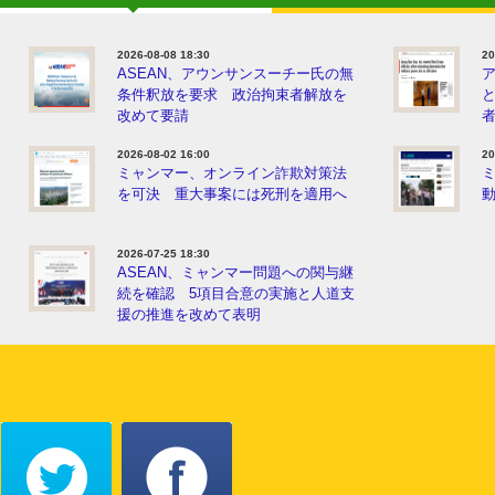
2026-08-08 18:30
20
ASEAN、アウンサンスーチー氏の無
条件釈放を要求 政治拘束者解放を
改めて要請
2026-08-02 16:00
20
ミャンマー、オンライン詐欺対策法
を可決 重大事案には死刑を適用へ
動
2026-07-25 18:30
ASEAN、ミャンマー問題への関与継
続を確認 5項目合意の実施と人道支
援の推進を改めて表明