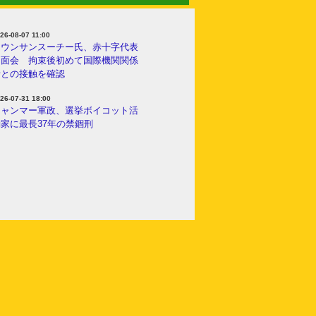
26-08-07 11:00
アウンサンスーチー氏、赤十字代表
と面会 拘束後初めて国際機関関係
者との接触を確認
26-07-31 18:00
ミャンマー軍政、選挙ボイコット活
家に最長37年の禁錮刑