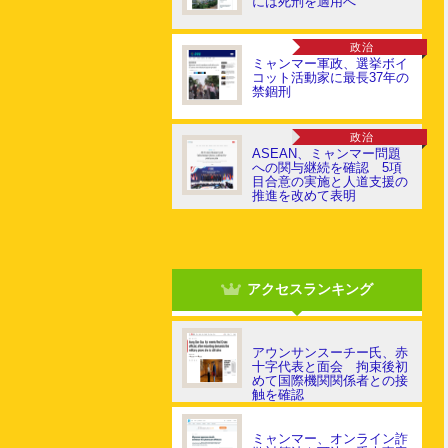
には死刑を適用へ
政治
ミャンマー軍政、選挙ボイ
コット活動家に最長37年の
禁錮刑
政治
ASEAN、ミャンマー問題
への関与継続を確認 5項
目合意の実施と人道支援の
推進を改めて表明
アクセスランキング
アウンサンスーチー氏、赤
十字代表と面会 拘束後初
めて国際機関関係者との接
触を確認
ミャンマー、オンライン詐