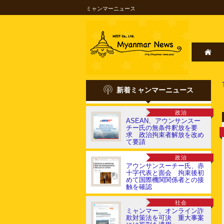
ミャンマーニュース
新着ミャンマーニュース
政治
ASEAN、アウンサンスー
チー氏の無条件釈放を要
求 政治拘束者解放を改め
て要請
政治
アウンサンスーチー氏、赤
十字代表と面会 拘束後初
めて国際機関関係者との接
触を確認
社会
ミャンマー、オンライン詐
欺対策法を可決 重大事案