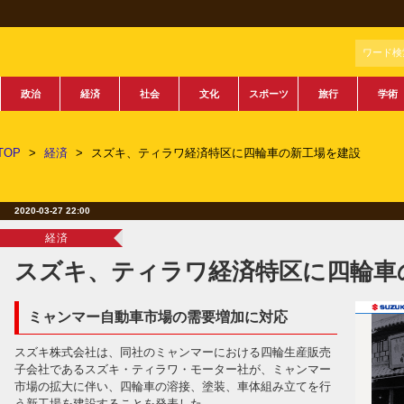
ワード検
政治
経済
社会
文化
スポーツ
旅行
学術
TOP
>
経済
>
スズキ、ティラワ経済特区に四輪車の新工場を建設
2020-03-27 22:00
経済
スズキ、ティラワ経済特区に四輪車
ミャンマー自動車市場の需要増加に対応
スズキ株式会社は、同社のミャンマーにおける四輪生産販売
子会社であるスズキ・ティラワ・モーター社が、ミャンマー
市場の拡大に伴い、四輪車の溶接、塗装、車体組み立てを行
う新工場を建設することを発表した。