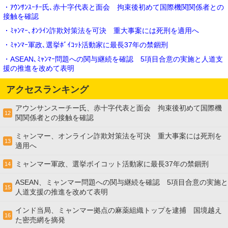
・ｱｳﾝｻﾝｽｰﾁｰ氏､赤十字代表と面会 拘束後初めて国際機関関係者との
接触を確認
・ﾐｬﾝﾏｰ､ｵﾝﾗｲﾝ詐欺対策法を可決 重大事案には死刑を適用へ
・ﾐｬﾝﾏｰ軍政､選挙ﾎﾞｲｺｯﾄ活動家に最長37年の禁錮刑
・ASEAN､ﾐｬﾝﾏｰ問題への関与継続を確認 5項目合意の実施と人道支
援の推進を改めて表明
アクセスランキング
アウンサンスーチー氏、赤十字代表と面会 拘束後初めて国際機
12
関関係者との接触を確認
ミャンマー、オンライン詐欺対策法を可決 重大事案には死刑を
13
適用へ
ミャンマー軍政、選挙ボイコット活動家に最長37年の禁錮刑
14
ASEAN、ミャンマー問題への関与継続を確認 5項目合意の実施と
15
人道支援の推進を改めて表明
インド当局、ミャンマー拠点の麻薬組織トップを逮捕 国境越え
16
た密売網を摘発