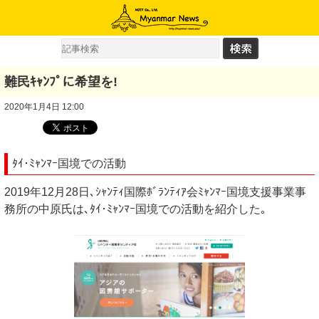
難民ｷｬﾝﾌﾟに希望を!
2020年1月4日 12:00
ﾀｲ･ﾐｬﾝﾏｰ国境での活動
2019年12月28日､ｼｬﾝﾃｨ国際ﾎﾞﾗﾝﾃｨｱ会ﾐｬﾝﾏｰ国境支援事業事
務所の中原氏は､ﾀｲ･ﾐｬﾝﾏｰ国境での活動を紹介した｡