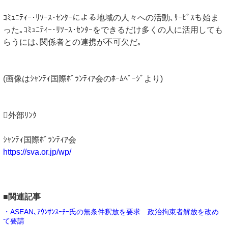
ｺﾐｭﾆﾃｨｰ･ﾘｿｰｽ･ｾﾝﾀｰによる地域の人々への活動､ｻｰﾋﾞｽも始ま
った｡ｺﾐｭﾆﾃｨｰ･ﾘｿｰｽ･ｾﾝﾀｰをできるだけ多くの人に活用しても
らうには､関係者との連携が不可欠だ｡
(画像はｼｬﾝﾃｨ国際ﾎﾞﾗﾝﾃｨｱ会のﾎｰﾑﾍﾟｰｼﾞより)
外部ﾘﾝｸ
ｼｬﾝﾃｨ国際ﾎﾞﾗﾝﾃｨｱ会
https://sva.or.jp/wp/
■関連記事
・ASEAN､ｱｳﾝｻﾝｽｰﾁｰ氏の無条件釈放を要求 政治拘束者解放を改め
て要請