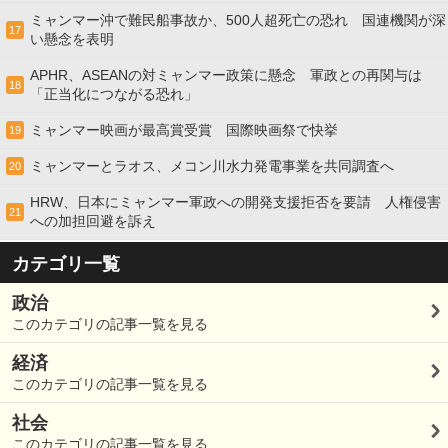
ミャンマー沖で難民船事故か、500人超死亡の恐れ 国連機関が深
17
い懸念を表明
APHR、ASEANの対ミャンマー政策に懸念 軍政との再関与は
18
「正当化につながる恐れ」
ミャンマー映画が最高賞受賞 国際映画祭で快挙
19
ミャンマーとラオス、メコン川水力発電事業を共同調査へ
20
HRW、日本にミャンマー軍政への開発支援拒否を要請 人権侵害
21
への加担回避を訴え
カテゴリ一覧
政治
このカテゴリの記事一覧を見る
経済
このカテゴリの記事一覧を見る
社会
このカテゴリの記事一覧を見る