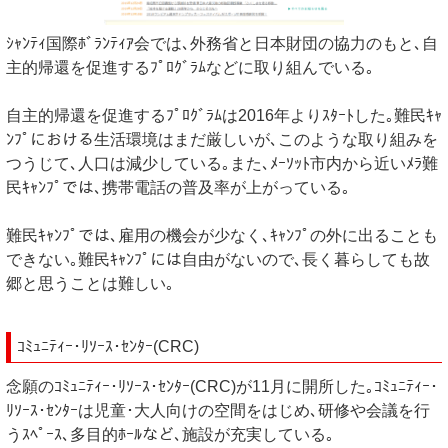
ｼｬﾝﾃｨ国際ﾎﾞﾗﾝﾃｨｱ会では､外務省と日本財団の協力のもと､自
主的帰還を促進するﾌﾟﾛｸﾞﾗﾑなどに取り組んでいる｡
自主的帰還を促進するﾌﾟﾛｸﾞﾗﾑは2016年よりｽﾀｰﾄした｡難民ｷｬ
ﾝﾌﾟにおける生活環境はまだ厳しいが､このような取り組みを
つうじて､人口は減少している｡また､ﾒｰｿｯﾄ市内から近いﾒﾗ難
民ｷｬﾝﾌﾟでは､携帯電話の普及率が上がっている｡
難民ｷｬﾝﾌﾟでは､雇用の機会が少なく､ｷｬﾝﾌﾟの外に出ることも
できない｡難民ｷｬﾝﾌﾟには自由がないので､長く暮らしても故
郷と思うことは難しい｡
ｺﾐｭﾆﾃｨｰ･ﾘｿｰｽ･ｾﾝﾀｰ(CRC)
念願のｺﾐｭﾆﾃｨｰ･ﾘｿｰｽ･ｾﾝﾀｰ(CRC)が11月に開所した｡ｺﾐｭﾆﾃｨｰ･
ﾘｿｰｽ･ｾﾝﾀｰは児童･大人向けの空間をはじめ､研修や会議を行
うｽﾍﾟｰｽ､多目的ﾎｰﾙなど､施設が充実している｡