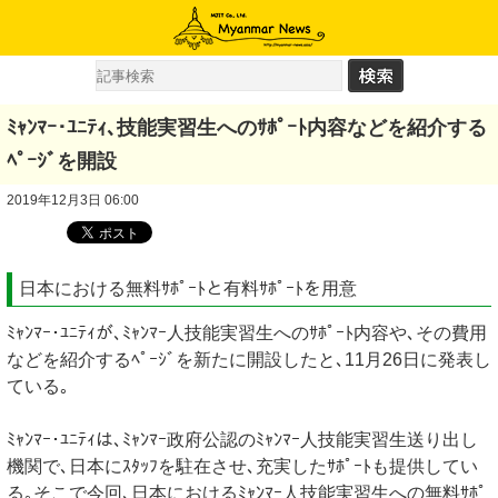
ﾐｬﾝﾏｰ･ﾕﾆﾃｨ､技能実習生へのｻﾎﾟｰﾄ内容などを紹介する
ﾍﾟｰｼﾞを開設
2019年12月3日 06:00
日本における無料ｻﾎﾟｰﾄと有料ｻﾎﾟｰﾄを用意
ﾐｬﾝﾏｰ･ﾕﾆﾃｨが､ﾐｬﾝﾏｰ人技能実習生へのｻﾎﾟｰﾄ内容や､その費用
などを紹介するﾍﾟｰｼﾞを新たに開設したと､11月26日に発表し
ている｡
ﾐｬﾝﾏｰ･ﾕﾆﾃｨは､ﾐｬﾝﾏｰ政府公認のﾐｬﾝﾏｰ人技能実習生送り出し
機関で､日本にｽﾀｯﾌを駐在させ､充実したｻﾎﾟｰﾄも提供してい
る｡そこで今回､日本におけるﾐｬﾝﾏｰ人技能実習生への無料ｻﾎﾟ