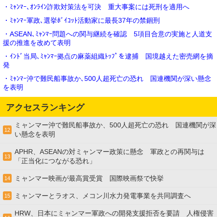
・ﾐｬﾝﾏｰ､ｵﾝﾗｲﾝ詐欺対策法を可決 重大事案には死刑を適用へ
・ﾐｬﾝﾏｰ軍政､選挙ﾎﾞｲｺｯﾄ活動家に最長37年の禁錮刑
・ASEAN､ﾐｬﾝﾏｰ問題への関与継続を確認 5項目合意の実施と人道支
援の推進を改めて表明
・ｲﾝﾄﾞ当局､ﾐｬﾝﾏｰ拠点の麻薬組織ﾄｯﾌﾟを逮捕 国境越えた密売網を摘
発
・ﾐｬﾝﾏｰ沖で難民船事故か､500人超死亡の恐れ 国連機関が深い懸念
を表明
アクセスランキング
ミャンマー沖で難民船事故か、500人超死亡の恐れ 国連機関が深
12
い懸念を表明
APHR、ASEANの対ミャンマー政策に懸念 軍政との再関与は
13
「正当化につながる恐れ」
ミャンマー映画が最高賞受賞 国際映画祭で快挙
14
ミャンマーとラオス、メコン川水力発電事業を共同調査へ
15
HRW、日本にミャンマー軍政への開発支援拒否を要請 人権侵害