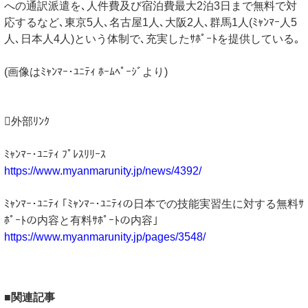
への通訳派遣を､人件費及び宿泊費最大2泊3日まで無料で対
応するなど､東京5人､名古屋1人､大阪2人､群馬1人(ﾐｬﾝﾏｰ人5
人､日本人4人)という体制で､充実したｻﾎﾟｰﾄを提供している｡
(画像はﾐｬﾝﾏｰ･ﾕﾆﾃｨ ﾎｰﾑﾍﾟｰｼﾞより)
外部ﾘﾝｸ
ﾐｬﾝﾏｰ･ﾕﾆﾃｨ ﾌﾟﾚｽﾘﾘｰｽ
https://www.myanmarunity.jp/news/4392/
ﾐｬﾝﾏｰ･ﾕﾆﾃｨ ｢ﾐｬﾝﾏｰ･ﾕﾆﾃｨの日本での技能実習生に対する無料ｻ
ﾎﾟｰﾄの内容と有料ｻﾎﾟｰﾄの内容｣
https://www.myanmarunity.jp/pages/3548/
■関連記事