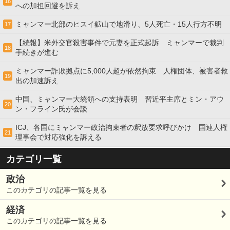
16
への加担回避を訴え
ミャンマー北部のヒスイ鉱山で地滑り、5人死亡・15人行方不明
17
【続報】米外交官殺害事件で元妻を正式起訴 ミャンマーで裁判
18
手続きが進む
ミャンマー詐欺拠点に5,000人超が依然拘束 人権団体、被害者救
19
出の加速訴え
中国、ミャンマー大統領への支持表明 習近平主席とミン・アウ
20
ン・フライン氏が会談
ICJ、各国にミャンマー政治拘束者の釈放要求呼びかけ 国連人権
21
理事会で対応強化を訴える
カテゴリ一覧
政治
このカテゴリの記事一覧を見る
経済
このカテゴリの記事一覧を見る