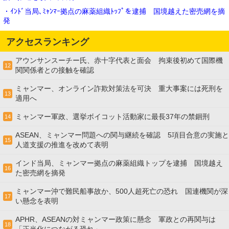
・ｲﾝﾄﾞ当局､ﾐｬﾝﾏｰ拠点の麻薬組織ﾄｯﾌﾟを逮捕 国境越えた密売網を摘
発
アクセスランキング
アウンサンスーチー氏、赤十字代表と面会 拘束後初めて国際機
12
関関係者との接触を確認
ミャンマー、オンライン詐欺対策法を可決 重大事案には死刑を
13
適用へ
ミャンマー軍政、選挙ボイコット活動家に最長37年の禁錮刑
14
ASEAN、ミャンマー問題への関与継続を確認 5項目合意の実施と
15
人道支援の推進を改めて表明
インド当局、ミャンマー拠点の麻薬組織トップを逮捕 国境越え
16
た密売網を摘発
ミャンマー沖で難民船事故か、500人超死亡の恐れ 国連機関が深
17
い懸念を表明
APHR、ASEANの対ミャンマー政策に懸念 軍政との再関与は
18
「正当化につながる恐れ」