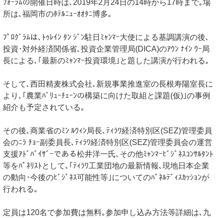
ﾌｫｰﾗﾑの開催日時は､2019年2月24日の14時から17時まで｡場
所は､福岡市のﾎﾃﾙﾆｭｰｵｵﾀﾆ博多｡
ﾌﾟﾛｸﾞﾗﾑは､ﾄｩﾚｲﾝ ﾀﾝ ｼﾞﾝ駐日ﾐｬﾝﾏｰ大使による基調講演の後､
投資･対外経済関係省､投資企業管理局(DICA)のｱｳﾝ ﾅｲﾝ ｳｰ局
長による､｢最新のﾐｬﾝﾏｰ投資環境｣と題した講演が行われる｡
そして､西田精麦株式会社､新規事業推進室の長根寿陽室長に
より､｢農業ﾊﾞﾘｭｰﾁｪｰﾝの構築に向けた取組と課題(仮)｣の事例
紹介も予定されている｡
その後､商業省のﾐﾝ ﾙｳｨﾝ局長､ﾃｨﾗﾜ経済特別区(SEZ)管理委員
会のﾆﾗ ﾁｮｰ副委員長､ﾃｨﾗﾜ経済特別区(SEZ)管理委員会の運営
支援ｱﾄﾞﾊﾞｲｻﾞｰである松井洋一氏､その他ﾐｬﾝﾏｰﾋﾞｼﾞﾈｽｺﾝｻﾙﾀﾝﾄ
等をﾊﾟﾈﾘｽﾄとして､｢ﾃｨﾗﾜ工業団地の最新情報､現地日本企業
の動向･今後のﾋﾞｼﾞﾈｽ可能性等｣についてのﾊﾟﾈﾙﾃﾞｨｽｶｯｼｮﾝが
行われる｡
定員は120名で参加費は無料｡参加申し込み方法等詳細は､九