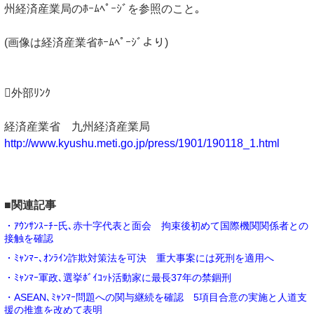
州経済産業局のﾎｰﾑﾍﾟｰｼﾞを参照のこと｡
(画像は経済産業省ﾎｰﾑﾍﾟｰｼﾞより)
外部ﾘﾝｸ
経済産業省 九州経済産業局
http://www.kyushu.meti.go.jp/press/1901/190118_1.html
■関連記事
・ｱｳﾝｻﾝｽｰﾁｰ氏､赤十字代表と面会 拘束後初めて国際機関関係者との
接触を確認
・ﾐｬﾝﾏｰ､ｵﾝﾗｲﾝ詐欺対策法を可決 重大事案には死刑を適用へ
・ﾐｬﾝﾏｰ軍政､選挙ﾎﾞｲｺｯﾄ活動家に最長37年の禁錮刑
・ASEAN､ﾐｬﾝﾏｰ問題への関与継続を確認 5項目合意の実施と人道支
援の推進を改めて表明