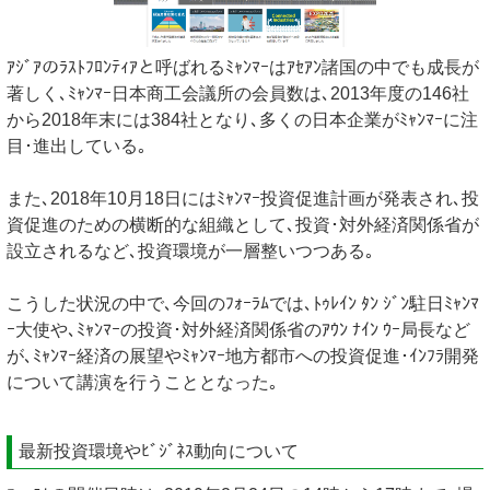
ｱｼﾞｱのﾗｽﾄﾌﾛﾝﾃｨｱと呼ばれるﾐｬﾝﾏｰはｱｾｱﾝ諸国の中でも成長が
著しく､ﾐｬﾝﾏｰ日本商工会議所の会員数は､2013年度の146社
から2018年末には384社となり､多くの日本企業がﾐｬﾝﾏｰに注
目･進出している｡
また､2018年10月18日にはﾐｬﾝﾏｰ投資促進計画が発表され､投
資促進のための横断的な組織として､投資･対外経済関係省が
設立されるなど､投資環境が一層整いつつある｡
こうした状況の中で､今回のﾌｫｰﾗﾑでは､ﾄｩﾚｲﾝ ﾀﾝ ｼﾞﾝ駐日ﾐｬﾝﾏ
ｰ大使や､ﾐｬﾝﾏｰの投資･対外経済関係省のｱｳﾝ ﾅｲﾝ ｳｰ局長など
が､ﾐｬﾝﾏｰ経済の展望やﾐｬﾝﾏｰ地方都市への投資促進･ｲﾝﾌﾗ開発
について講演を行うこととなった｡
最新投資環境やﾋﾞｼﾞﾈｽ動向について