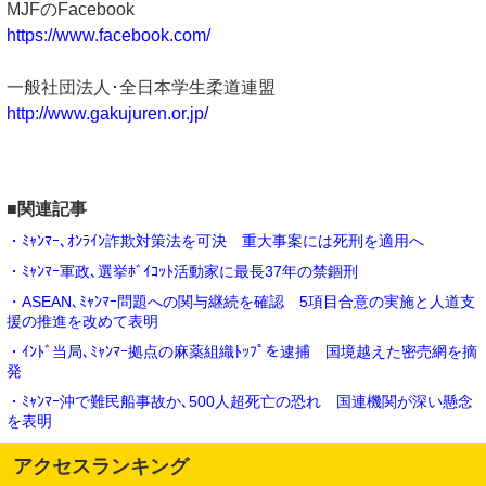
MJFのFacebook
https://www.facebook.com/
一般社団法人･全日本学生柔道連盟
http://www.gakujuren.or.jp/
■関連記事
・ﾐｬﾝﾏｰ､ｵﾝﾗｲﾝ詐欺対策法を可決 重大事案には死刑を適用へ
・ﾐｬﾝﾏｰ軍政､選挙ﾎﾞｲｺｯﾄ活動家に最長37年の禁錮刑
・ASEAN､ﾐｬﾝﾏｰ問題への関与継続を確認 5項目合意の実施と人道支
援の推進を改めて表明
・ｲﾝﾄﾞ当局､ﾐｬﾝﾏｰ拠点の麻薬組織ﾄｯﾌﾟを逮捕 国境越えた密売網を摘
発
・ﾐｬﾝﾏｰ沖で難民船事故か､500人超死亡の恐れ 国連機関が深い懸念
を表明
アクセスランキング