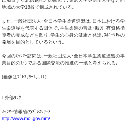
に加盟する北信越地方の団体で､金沢大学や信州大学など同
地域の大学18校で構成されている｡
また､一般社団法人･全日本学生柔道連盟は､日本における学
生柔道界を代表する団体で､学生柔道の普及･振興･有資格指
導者の養成などを図り､学生の心身の健康と発達､ｽﾎﾟｰﾂ界の
発展を目的としているという｡
今回のﾐｬﾝﾏｰ訪問は､一般社団法人･全日本学生柔道連盟の事
業目的の1つである国際交流の推進の一環と考えられる｡
(画像はﾌﾟﾚｽﾘﾘｰｽより)
外部ﾘﾝｸ
ﾐｬﾝﾏｰ情報省のﾌﾟﾚｽﾘﾘｰｽ
http://www.moi.gov.mm/