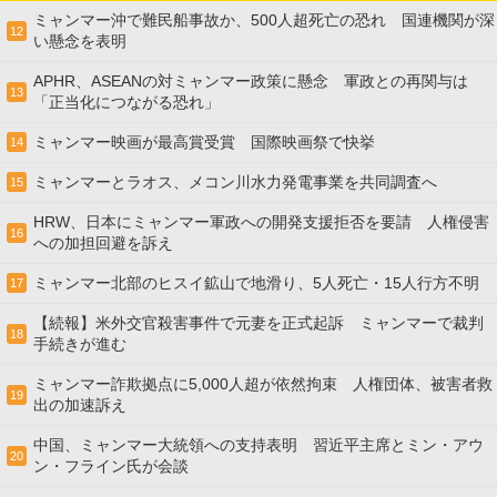
ミャンマー沖で難民船事故か、500人超死亡の恐れ 国連機関が深
12
い懸念を表明
APHR、ASEANの対ミャンマー政策に懸念 軍政との再関与は
13
「正当化につながる恐れ」
ミャンマー映画が最高賞受賞 国際映画祭で快挙
14
ミャンマーとラオス、メコン川水力発電事業を共同調査へ
15
HRW、日本にミャンマー軍政への開発支援拒否を要請 人権侵害
16
への加担回避を訴え
ミャンマー北部のヒスイ鉱山で地滑り、5人死亡・15人行方不明
17
【続報】米外交官殺害事件で元妻を正式起訴 ミャンマーで裁判
18
手続きが進む
ミャンマー詐欺拠点に5,000人超が依然拘束 人権団体、被害者救
19
出の加速訴え
中国、ミャンマー大統領への支持表明 習近平主席とミン・アウ
20
ン・フライン氏が会談