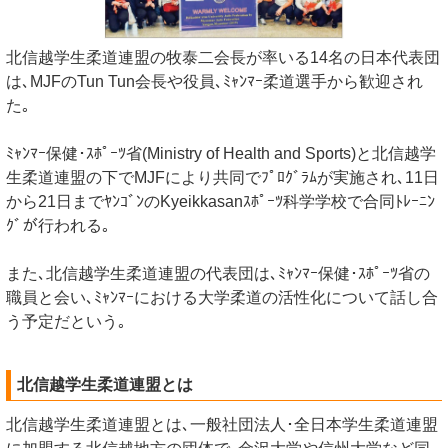
北信越学生柔道連盟の牧泰二会長が率いる14名の日本代表団
は､MJFのTun Tun会長や役員､ﾐｬﾝﾏｰ柔道選手から歓迎され
た｡
ﾐｬﾝﾏｰ保健･ｽﾎﾟｰﾂ省(Ministry of Health and Sports)と北信越学
生柔道連盟の下でMJFにより共同でﾌﾟﾛｸﾞﾗﾑが実施され､11日
から21日までﾔﾝｺﾞﾝのKyeikkasanｽﾎﾟｰﾂ科学学校で合同ﾄﾚｰﾆﾝ
ｸﾞが行われる｡
また､北信越学生柔道連盟の代表団は､ﾐｬﾝﾏｰ保健･ｽﾎﾟｰﾂ省の
職員と会い､ﾐｬﾝﾏｰにおける大学柔道の活性化について話し合
う予定だという｡
北信越学生柔道連盟とは
北信越学生柔道連盟とは､一般社団法人･全日本学生柔道連盟