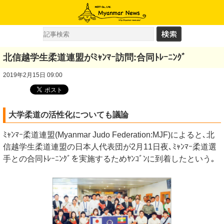
北信越学生柔道連盟がﾐｬﾝﾏｰ訪問:合同ﾄﾚｰﾆﾝｸﾞ
2019年2月15日 09:00
大学柔道の活性化についても議論
ﾐｬﾝﾏｰ柔道連盟(Myanmar Judo Federation:MJF)によると､北
信越学生柔道連盟の日本人代表団が2月11日夜､ﾐｬﾝﾏｰ柔道選
手との合同ﾄﾚｰﾆﾝｸﾞを実施するためﾔﾝｺﾞﾝに到着したという｡