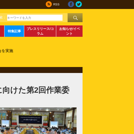
RSS
索：
プレスリリース/コ
お知らせ/イベ
特集記事
ラム
ント
会を実施
に向けた第2回作業委