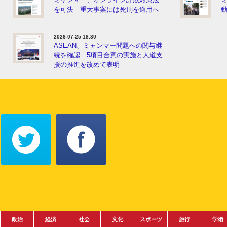
を可決 重大事案には死刑を適用へ
動
2026-07-25 18:30
ASEAN、ミャンマー問題への関与継
続を確認 5項目合意の実施と人道支
援の推進を改めて表明
政治
経済
社会
文化
スポーツ
旅行
学術