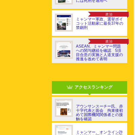
には死刑を適用へ
政治
ミャンマー軍政、選挙ボイ
コット活動家に最長37年の
禁錮刑
政治
ASEAN、ミャンマー問題
への関与継続を確認 5項
目合意の実施と人道支援の
推進を改めて表明
アクセスランキング
アウンサンスーチー氏、赤
十字代表と面会 拘束後初
めて国際機関関係者との接
触を確認
ミャンマー、オンライン詐