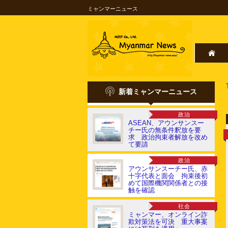
ミャンマーニュース
新着ミャンマーニュース
政治
ASEAN、アウンサンスー
チー氏の無条件釈放を要
求 政治拘束者解放を改め
て要請
政治
アウンサンスーチー氏、赤
十字代表と面会 拘束後初
めて国際機関関係者との接
触を確認
社会
ミャンマー、オンライン詐
欺対策法を可決 重大事案