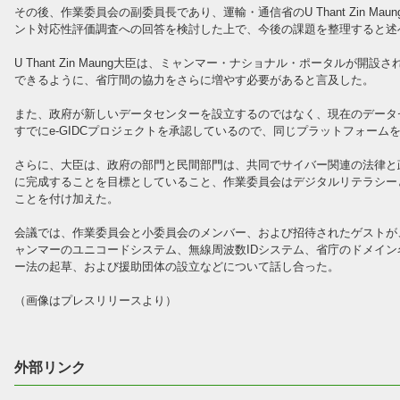
その後、作業委員会の副委員長であり、運輸・通信省のU Thant Zin M
ント対応性評価調査への回答を検討した上で、今後の課題を整理すると述
U Thant Zin Maung大臣は、ミャンマー・ナショナル・ポータルが
できるように、省庁間の協力をさらに増やす必要があると言及した。
また、政府が新しいデータセンターを設立するのではなく、現在のデータ
すでにe-GIDCプロジェクトを承認しているので、同じプラットフォー
さらに、大臣は、政府の部門と民間部門は、共同でサイバー関連の法律と
に完成することを目標としていること、作業委員会はデジタルリテラシー
ことを付け加えた。
会議では、作業委員会と小委員会のメンバー、および招待されたゲストが
ャンマーのユニコードシステム、無線周波数IDシステム、省庁のドメイ
ー法の起草、および援助団体の設立などについて話し合った。
（画像はプレスリリースより）
外部リンク