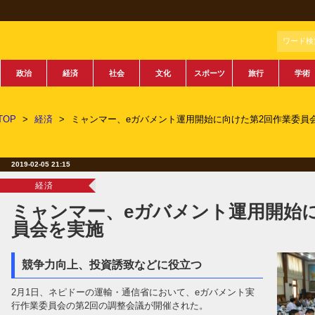
ワード検
政治
経済
社会
文化
スポーツ
旅行
学術
TOP
>
経済
>
ミャンマー、eガバメント運用開始に向けた第2回作業委員
2019-02-05 21:15
経済
ミャンマー、eガバメント運用開始
員会を実施
競争力向上、投資誘致などに役立つ
2月1日、ネピドーの運輸・通信省において、eガバメント実
行作業委員会の第2回の調整会議が開催された。