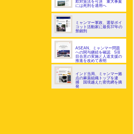
欺対策法を可決 重大事案
には死刑を適用へ
ミャンマー軍政、選挙ボイ
コット活動家に最長37年の
禁錮刑
ASEAN、ミャンマー問題
への関与継続を確認 5項
目合意の実施と人道支援の
推進を改めて表明
インド当局、ミャンマー拠
点の麻薬組織トップを逮
捕 国境越えた密売網を摘
発