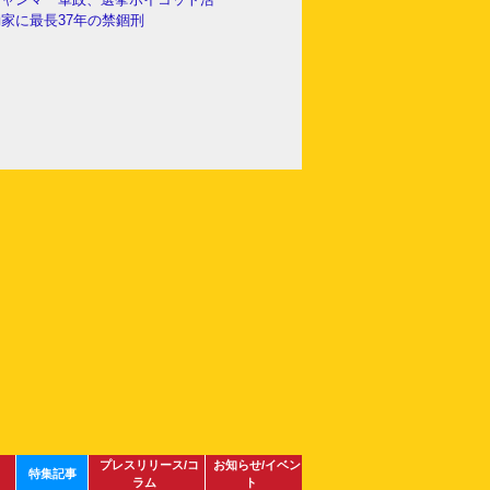
家に最長37年の禁錮刑
プレスリリース/コ
お知らせ/イベン
特集記事
ラム
ト