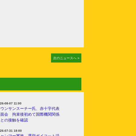
次のニュースへ >
26-08-07 11:00
アウンサンスーチー氏、赤十字代表
と面会 拘束後初めて国際機関関係
者との接触を確認
26-07-31 18:00
ミャンマー軍政、選挙ボイコット活