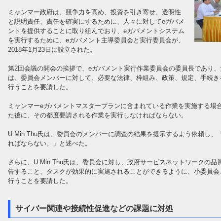
ミャンマー政府は、競争力を高め、投資を引き寄せ、透明性
と説明責任、責任を確実にするために、人々に対してeガバメ
ントを提供することに取り組んでおり、eガバメントシステム
を実行するために、eガバメント主導委員会と実行委員会が、
2018年1月23日に設立された。
第2回会議の開会の挨拶で、eガバメント実行作業委員会の委員長であり、大統
は、委員会メンバーに対して、必要な法律、枠組み、政策、規定、手続き
行うことを要請した。
ミャンマーeガバメントマスタープランに含まれている作業を実施する場
た後に、その都度要請される作業を実行しなければならない。
U Min Thu氏は、委員会のメンバーに調査の結果を提示するよう依頼し
ればならない。」と述べた。
さらに、U Min Thu氏は、委員会に対し、政府サービスネットワークの
告すること、タスクが効果的に実施されることができるように、小委員会
行うことを要請した。
サイバー関連や接続性促進などの課題に対処