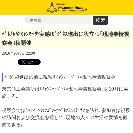
ﾍﾞﾄﾅﾑやﾐｬﾝﾏｰを実感!ﾋﾞｼﾞﾈｽ進出に役立つ｢現地事情視
察会｣秋開催
2016年9月5日 22:00
ﾋﾞｼﾞﾈｽ進出の前に視察!｢ﾐｬﾝﾏｰ･ﾍﾞﾄﾅﾑ現地事情視察会｣
東京商工会議所は｢ﾐｬﾝﾏｰ･ﾍﾞﾄﾅﾑ現地事情視察会｣を10月に実
施する｡
視察会ではﾐｬﾝﾏｰのﾔﾝｺﾞﾝやﾍﾞﾄﾅﾑのﾀﾞﾅﾝを訪れ､参加者は視察
や訪問および交流会を通して､現地の人々の生活や実情を観
察できる｡