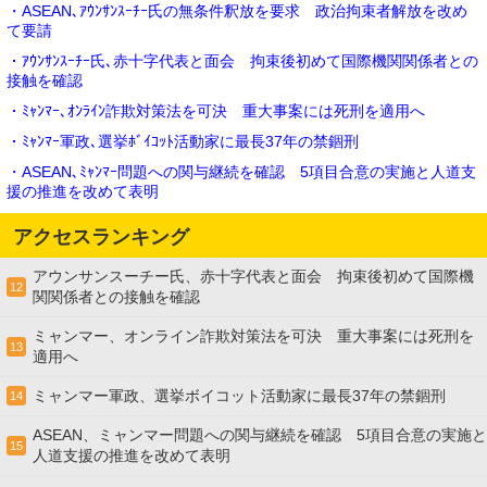
・ASEAN､ｱｳﾝｻﾝｽｰﾁｰ氏の無条件釈放を要求 政治拘束者解放を改め
て要請
・ｱｳﾝｻﾝｽｰﾁｰ氏､赤十字代表と面会 拘束後初めて国際機関関係者との
接触を確認
・ﾐｬﾝﾏｰ､ｵﾝﾗｲﾝ詐欺対策法を可決 重大事案には死刑を適用へ
・ﾐｬﾝﾏｰ軍政､選挙ﾎﾞｲｺｯﾄ活動家に最長37年の禁錮刑
・ASEAN､ﾐｬﾝﾏｰ問題への関与継続を確認 5項目合意の実施と人道支
援の推進を改めて表明
アクセスランキング
アウンサンスーチー氏、赤十字代表と面会 拘束後初めて国際機
12
関関係者との接触を確認
ミャンマー、オンライン詐欺対策法を可決 重大事案には死刑を
13
適用へ
ミャンマー軍政、選挙ボイコット活動家に最長37年の禁錮刑
14
ASEAN、ミャンマー問題への関与継続を確認 5項目合意の実施と
15
人道支援の推進を改めて表明