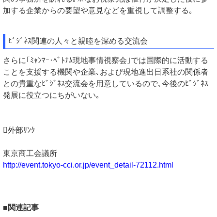
加する企業からの要望や意見などを重視して調整する｡
ﾋﾞｼﾞﾈｽ関連の人々と親睦を深める交流会
さらに｢ﾐｬﾝﾏｰ･ﾍﾞﾄﾅﾑ現地事情視察会｣では国際的に活動する
ことを支援する機関や企業､および現地進出日系社の関係者
との貴重なﾋﾞｼﾞﾈｽ交流会を用意しているので､今後のﾋﾞｼﾞﾈｽ
発展に役立つにちがいない｡
外部ﾘﾝｸ
東京商工会議所
http://event.tokyo-cci.or.jp/event_detail-72112.html
■関連記事