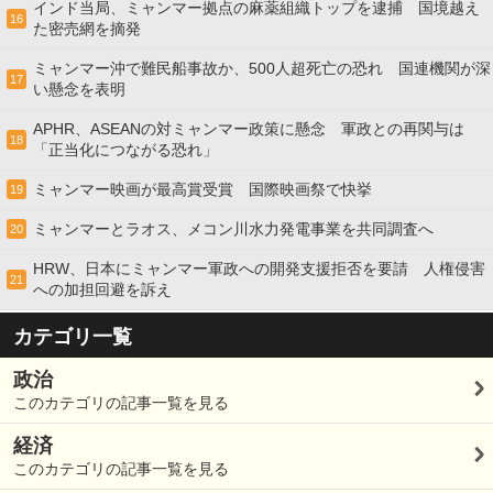
インド当局、ミャンマー拠点の麻薬組織トップを逮捕 国境越え
16
た密売網を摘発
ミャンマー沖で難民船事故か、500人超死亡の恐れ 国連機関が深
17
い懸念を表明
APHR、ASEANの対ミャンマー政策に懸念 軍政との再関与は
18
「正当化につながる恐れ」
ミャンマー映画が最高賞受賞 国際映画祭で快挙
19
ミャンマーとラオス、メコン川水力発電事業を共同調査へ
20
HRW、日本にミャンマー軍政への開発支援拒否を要請 人権侵害
21
への加担回避を訴え
カテゴリ一覧
政治
このカテゴリの記事一覧を見る
経済
このカテゴリの記事一覧を見る