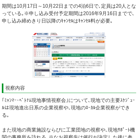
期間は10月17日～10月22日までの4泊6日で､定員は20人とな
っている｡※申し込み受付予定期間は2016年9月16日までで､
申し込み締めきり日以降のｷｬﾝｾﾙはｷｬﾝｾﾙ料が必要｡
視察内容
｢ﾐｬﾝﾏｰ･ﾍﾞﾄﾅﾑ現地事情視察会｣について､現地での主要ｽｹｼﾞｭｰ
ﾙは現地進出日系の企業視察や､現地のﾛｰｶﾙ企業視察ができ
る｡
また現地の商業施設ならびに工業団地の視察や､現地ｻﾎﾟｰﾄ機
関の事務所を訪れる｡※なお視察先は催行が決定した後に参