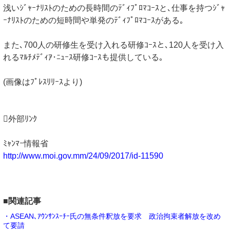
浅いｼﾞｬｰﾅﾘｽﾄのための長時間のﾃﾞｨﾌﾟﾛﾏｺｰｽと､仕事を持つｼﾞｬ
ｰﾅﾘｽﾄのための短時間や単発のﾃﾞｨﾌﾟﾛﾏｺｰｽがある｡
また､700人の研修生を受け入れる研修ｺｰｽと､120人を受け入
れるﾏﾙﾁﾒﾃﾞｨｱ･ﾆｭｰｽ研修ｺｰｽも提供している｡
(画像はﾌﾟﾚｽﾘﾘｰｽより)
外部ﾘﾝｸ
ﾐｬﾝﾏｰ情報省
http://www.moi.gov.mm/24/09/2017/id-11590
■関連記事
・ASEAN､ｱｳﾝｻﾝｽｰﾁｰ氏の無条件釈放を要求 政治拘束者解放を改め
て要請