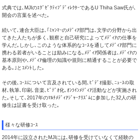
式典では､MJIのｴｸﾞｾﾞｸﾃｨﾌﾞﾃﾞｨﾚｸﾀｰであるU Thiha Saw氏が､
開会の言葉を述べた｡
続いて､連合大臣は､｢ﾐｬﾝﾏｰのﾒﾃﾞｨｱ部門は､文学の分野から出
てきた人たちが多く､観察と自己研究によってﾒﾃﾞｨｱの仕事を
学んだ｡しかし､このような体系的なｺｰｽを通してﾒﾃﾞｨｱ部門に
携わる若者がいることは励みになる｡ﾒﾃﾞｨｱ関係者は､ﾒﾃﾞｨｱの
基本原則や､ﾒﾃﾞｨｱ倫理の知識や規則に精通することが必要で
ある｡｣とｺﾒﾝﾄした｡
その後､ｺｰｽについて言及されている間､ﾋﾞﾃﾞｵ撮影､ﾆｭｰｽの取
材､執筆､印刷､音楽､ﾋﾞﾃﾞｵ化､ｵﾝﾗｲﾝﾒﾃﾞｨｱ活動などが実施され
た｡そして､2017年のﾏﾙﾁﾒﾃﾞｨｱｼﾞｬｰﾅﾘｽﾞﾑに参加した32人の研
修生は証書を受け取った｡
様々な研修ｺｰｽ
2014年に設立されたMJIには､研修を受けていなくて経験の