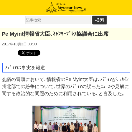
Pe Myint情報省大臣､ﾐｬﾝﾏｰﾌﾟﾚｽ協議会に出席
2017年10月2日 03:00
ﾒﾃﾞｨｱは事実を報道
会議の冒頭において､情報省のPe Myint大臣は､ﾒﾃﾞｨｱが､ﾗｶｲﾝ
州北部での紛争について､世界のﾒﾃﾞｨｱの誤ったﾆｭｰｽや見解に
関する政治的な問題のために利用されている､と言及した｡