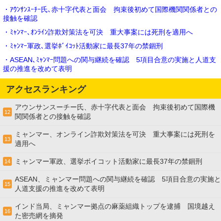
・ｱｳﾝｻﾝｽｰﾁｰ氏､赤十字代表と面会 拘束後初めて国際機関関係者との
接触を確認
・ﾐｬﾝﾏｰ､ｵﾝﾗｲﾝ詐欺対策法を可決 重大事案には死刑を適用へ
・ﾐｬﾝﾏｰ軍政､選挙ﾎﾞｲｺｯﾄ活動家に最長37年の禁錮刑
・ASEAN､ﾐｬﾝﾏｰ問題への関与継続を確認 5項目合意の実施と人道支
援の推進を改めて表明
アクセスランキング
アウンサンスーチー氏、赤十字代表と面会 拘束後初めて国際機
12
関関係者との接触を確認
ミャンマー、オンライン詐欺対策法を可決 重大事案には死刑を
13
適用へ
ミャンマー軍政、選挙ボイコット活動家に最長37年の禁錮刑
14
ASEAN、ミャンマー問題への関与継続を確認 5項目合意の実施と
15
人道支援の推進を改めて表明
インド当局、ミャンマー拠点の麻薬組織トップを逮捕 国境越え
16
た密売網を摘発