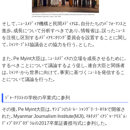
そして､ﾆｭｰｽﾒﾃﾞｨｱ機構と民間ﾒﾃﾞｨｱは､自分たちのﾊﾟﾌｫｰﾏﾝｽと
進歩､成長について分析すべきであり､情報省は､誤ったﾆｭｰｽ
を注視し区別するﾒﾃﾞｨｱﾓﾆﾀﾘﾝｸﾞ委員会を設置することに関し
て､ﾐｬﾝﾏｰﾌﾟﾚｽ協議会との協力を行う､とした｡
また､Pe Myint大臣は､ﾆｭｰｽﾒﾃﾞｨｱの立場を成長させるために､
するべきことについて議論するよう促し､連合大臣と関係者
は､ﾐｬﾝﾏｰから世界に向けて､事実に基づくﾆｭｰｽを発信するこ
とについて議論を行った｡
ｼﾞｬｰﾅﾘｽﾄの学校の卒業式に参列
その後､Pe Myint大臣は､ﾔﾝｺﾞﾝのｽｰﾚｰ ｼｬﾝｸﾞﾘ･ﾗ･ﾎﾃﾙで開催さ
れた､Myanmar Journalism Institute(MJI)､ﾏﾙﾁﾒﾃﾞｨｱｼﾞｬｰﾅﾘｽﾞﾑ･
ﾃﾞｨﾌﾟﾛﾏﾌﾟﾛｸﾞﾗﾑの2017卒業証書授与式に参列した｡