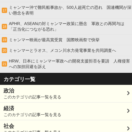
ミャンマー沖で難民船事故か、500人超死亡の恐れ 国連機関が深
17
い懸念を表明
APHR、ASEANの対ミャンマー政策に懸念 軍政との再関与は
18
「正当化につながる恐れ」
ミャンマー映画が最高賞受賞 国際映画祭で快挙
19
ミャンマーとラオス、メコン川水力発電事業を共同調査へ
20
HRW、日本にミャンマー軍政への開発支援拒否を要請 人権侵害
21
への加担回避を訴え
カテゴリ一覧
政治
このカテゴリの記事一覧を見る
経済
このカテゴリの記事一覧を見る
社会