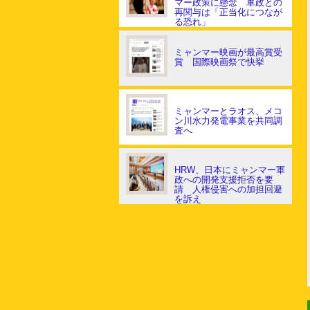
マー政策に懸念 軍政との
再関与は「正当化につなが
る恐れ」
ミャンマー映画が最高賞受
賞 国際映画祭で快挙
ミャンマーとラオス、メコ
ン川水力発電事業を共同調
査へ
HRW、日本にミャンマー軍
政への開発支援拒否を要
請 人権侵害への加担回避
を訴え