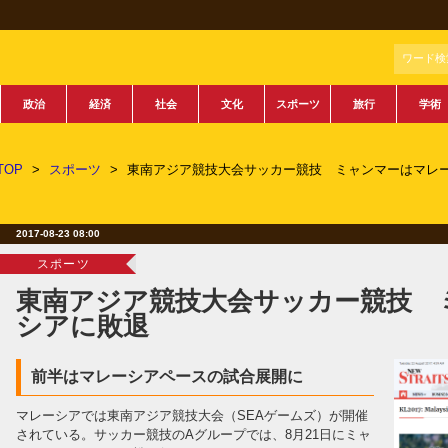
ワード検
政治
経済
社会
文化
スポーツ
旅行
学術
TOP
>
スポーツ
>
東南アジア競技大会サッカー競技 ミャンマーはマレ
2017-08-23 08:00
スポーツ
東南アジア競技大会サッカー競技 
シアに敗退
前半はマレーシアペースの試合展開に
マレーシアでは東南アジア競技大会（SEAゲームズ）が開催
されている。サッカー競技のAグループでは、8月21日にミャ