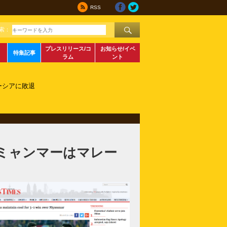
RSS
索：
プレスリリース/コ
お知らせ/イベ
特集記事
ラム
ント
ーシアに敗退
ミャンマーはマレー