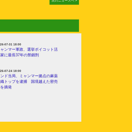
次のニュースへ >
26-07-31 18:00
ミャンマー軍政、選挙ボイコット活
家に最長37年の禁錮刑
26-07-24 18:00
インド当局、ミャンマー拠点の麻薬
組織トップを逮捕 国境越えた密売
網を摘発