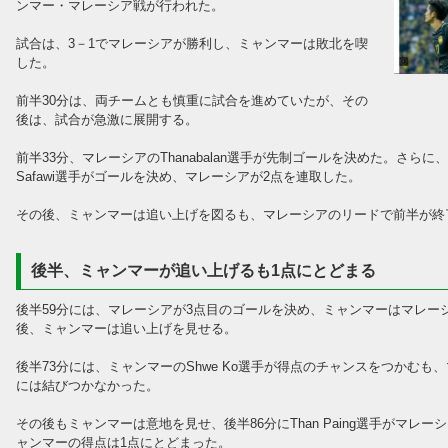
ンマー・マレーシア戦が行われた。
試合は、3－1でマレーシアが勝利し、ミャンマーは敗北を喫
した。
前半30分は、両チームとも慎重に試合を進めていたが、その
後は、試合が急激に展開する。
前半33分、マレーシアのThanabalan選手が先制ゴールを決めた。さら
Safawi選手がゴールを決め、マレーシアが2点を連取した。
その後、ミャンマーは追い上げを図るも、マレーシアのリードで前半が終
後半、ミャンマーが追い上げるも1点にとどまる
後半59分には、マレーシアが3点目のゴールを決め、ミャンマーはマレー
後、ミャンマーは追い上げを見せる。
後半73分には、ミャンマーのShwe Ko選手が得点のチャンスをつかむ
には結びつかなかった。
その後もミャンマーは意地を見せ、後半86分にThan Paing選手がマ
ャンマーの得点は1点にとどまった。