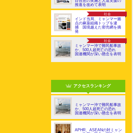
目合意の実施と人道支援の
推進を改めて表明
社会
インド当局、ミャンマー拠
点の麻薬組織トップを逮
捕 国境越えた密売網を摘
発
社会
ミャンマー沖で難民船事故
か、500人超死亡の恐れ
国連機関が深い懸念を表明
アクセスランキング
ミャンマー沖で難民船事故
か、500人超死亡の恐れ
国連機関が深い懸念を表明
APHR、ASEANの対ミャン