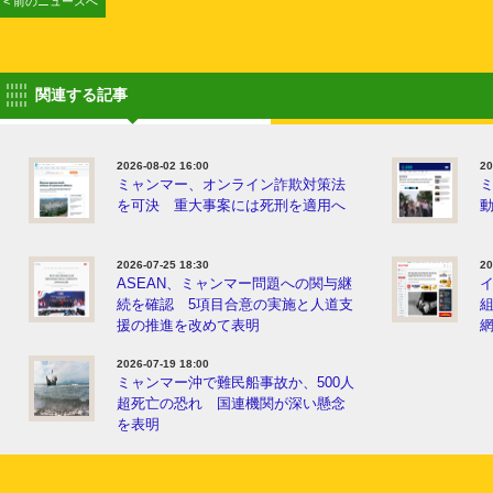
< 前のニュースへ
関連する記事
2026-08-02 16:00
20
ミャンマー、オンライン詐欺対策法
を可決 重大事案には死刑を適用へ
動
2026-07-25 18:30
20
ASEAN、ミャンマー問題への関与継
続を確認 5項目合意の実施と人道支
援の推進を改めて表明
2026-07-19 18:00
ミャンマー沖で難民船事故か、500人
超死亡の恐れ 国連機関が深い懸念
を表明