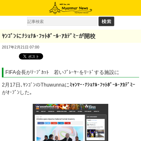
ﾔﾝｺﾞﾝにﾅｼｮﾅﾙ･ﾌｯﾄﾎﾞｰﾙ･ｱｶﾃﾞﾐｰが開校
2017年2月21日 07:00
FIFA会長がﾃｰﾌﾟｶｯﾄ 若いﾌﾟﾚｰﾔｰをﾘｰﾄﾞする施設に
2月17日､ﾔﾝｺﾞﾝのThuwunnaに
ﾐｬﾝﾏｰ･ﾅｼｮﾅﾙ･ﾌｯﾄﾎﾞｰﾙ･ｱｶﾃﾞﾐｰ
がｵｰﾌﾟﾝした｡