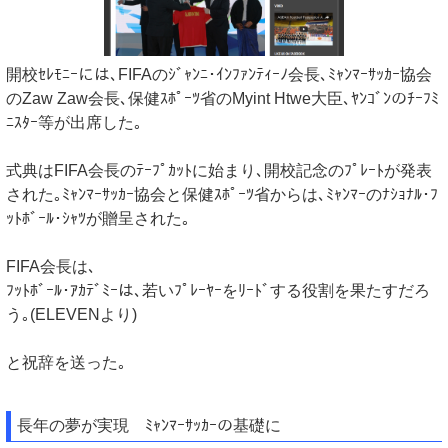
開校ｾﾚﾓﾆｰには､FIFAのｼﾞｬﾝﾆ･ｲﾝﾌｧﾝﾃｨｰﾉ会長､ﾐｬﾝﾏｰｻｯｶｰ協会
のZaw Zaw会長､保健ｽﾎﾟｰﾂ省のMyint Htwe大臣､ﾔﾝｺﾞﾝのﾁｰﾌﾐ
ﾆｽﾀｰ等が出席した｡
式典はFIFA会長のﾃｰﾌﾟｶｯﾄに始まり､開校記念のﾌﾟﾚｰﾄが発表
された｡ﾐｬﾝﾏｰｻｯｶｰ協会と保健ｽﾎﾟｰﾂ省からは､ﾐｬﾝﾏｰのﾅｼｮﾅﾙ･ﾌ
ｯﾄﾎﾞｰﾙ･ｼｬﾂが贈呈された｡
FIFA会長は､
ﾌｯﾄﾎﾞｰﾙ･ｱｶﾃﾞﾐｰは､若いﾌﾟﾚｰﾔｰをﾘｰﾄﾞする役割を果たすだろ
う｡(ELEVENより)
と祝辞を送った｡
長年の夢が実現 ﾐｬﾝﾏｰｻｯｶｰの基礎に