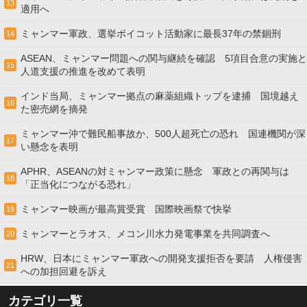
13
適用へ
ミャンマー軍政、選挙ボイコット活動家に最長37年の禁錮刑
14
ASEAN、ミャンマー問題への関与継続を確認 5項目合意の実施と
15
人道支援の推進を改めて表明
インド当局、ミャンマー拠点の麻薬組織トップを逮捕 国境越え
16
た密売網を摘発
ミャンマー沖で難民船事故か、500人超死亡の恐れ 国連機関が深
17
い懸念を表明
APHR、ASEANの対ミャンマー政策に懸念 軍政との再関与は
18
「正当化につながる恐れ」
ミャンマー映画が最高賞受賞 国際映画祭で快挙
19
ミャンマーとラオス、メコン川水力発電事業を共同調査へ
20
HRW、日本にミャンマー軍政への開発支援拒否を要請 人権侵害
21
への加担回避を訴え
カテゴリ一覧