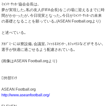
ﾐｬﾝﾏｰｻｯｶｰ協会会長は､
夢が実現した｡私の友人(FIFA会長)をこの場に迎えるまでに時
間がかかったが､今日現実となった｡今日がﾐｬﾝﾏｰｻｯｶｰの未来
の基礎となることを願っている｡(ASEAN Football.orgより)
と述べている｡
ｱｶﾃﾞﾐｰには寮設備､会議室､ﾌｨｯﾄﾈｽｾﾝﾀｰ､ｶﾌｪﾊｳｽなどがそろい､
選手が快適に過ごせるよう配慮されている｡
(画像はASEAN Football.orgより)
外部ﾘﾝｸ
ASEAN Football.org
http://www.aseanfootball.org/