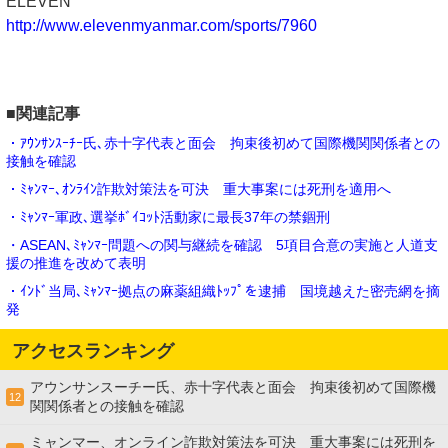
ELEVEN
http://www.elevenmyanmar.com/sports/7960
■関連記事
・ｱｳﾝｻﾝｽｰﾁｰ氏､赤十字代表と面会 拘束後初めて国際機関関係者との
接触を確認
・ﾐｬﾝﾏｰ､ｵﾝﾗｲﾝ詐欺対策法を可決 重大事案には死刑を適用へ
・ﾐｬﾝﾏｰ軍政､選挙ﾎﾞｲｺｯﾄ活動家に最長37年の禁錮刑
・ASEAN､ﾐｬﾝﾏｰ問題への関与継続を確認 5項目合意の実施と人道支
援の推進を改めて表明
・ｲﾝﾄﾞ当局､ﾐｬﾝﾏｰ拠点の麻薬組織ﾄｯﾌﾟを逮捕 国境越えた密売網を摘
発
アクセスランキング
アウンサンスーチー氏、赤十字代表と面会 拘束後初めて国際機
12
関関係者との接触を確認
ミャンマー、オンライン詐欺対策法を可決 重大事案には死刑を