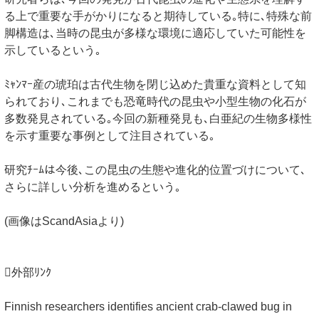
る上で重要な手がかりになると期待している｡特に､特殊な前
脚構造は､当時の昆虫が多様な環境に適応していた可能性を
示しているという｡
ﾐｬﾝﾏｰ産の琥珀は古代生物を閉じ込めた貴重な資料として知
られており､これまでも恐竜時代の昆虫や小型生物の化石が
多数発見されている｡今回の新種発見も､白亜紀の生物多様性
を示す重要な事例として注目されている｡
研究ﾁｰﾑは今後､この昆虫の生態や進化的位置づけについて､
さらに詳しい分析を進めるという｡
(画像はScandAsiaより)
外部ﾘﾝｸ
Finnish researchers identifies ancient crab-clawed bug in