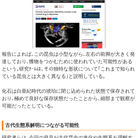
報告によれば､この昆虫は小型ながら､左右の前脚が大きく発
達しており､獲物をつかむために使われていた可能性がある
という｡研究ﾁｰﾑは､その独特な形状について｢これまで知られ
ている昆虫とは大きく異なる｣と説明している｡
化石は白亜紀時代の琥珀に閉じ込められた状態で保存されて
おり､極めて良好な保存状態だったことから､細部まで観察が
可能だったとしている｡
古代生態系解明につながる可能性
研究者らは､今回の発見が古代昆虫の進化や生態系を理解す