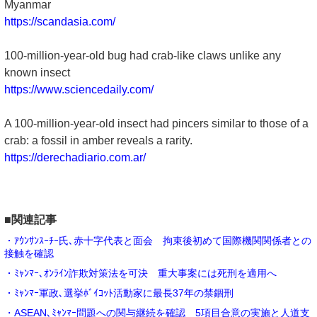
Myanmar
https://scandasia.com/
100-million-year-old bug had crab-like claws unlike any
known insect
https://www.sciencedaily.com/
A 100-million-year-old insect had pincers similar to those of a
crab: a fossil in amber reveals a rarity.
https://derechadiario.com.ar/
■関連記事
・ｱｳﾝｻﾝｽｰﾁｰ氏､赤十字代表と面会 拘束後初めて国際機関関係者との
接触を確認
・ﾐｬﾝﾏｰ､ｵﾝﾗｲﾝ詐欺対策法を可決 重大事案には死刑を適用へ
・ﾐｬﾝﾏｰ軍政､選挙ﾎﾞｲｺｯﾄ活動家に最長37年の禁錮刑
・ASEAN､ﾐｬﾝﾏｰ問題への関与継続を確認 5項目合意の実施と人道支