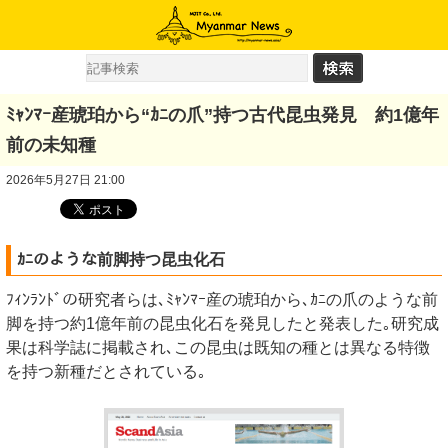
ﾐｬﾝﾏｰ産琥珀から“ｶﾆの爪”持つ古代昆虫発見 約1億年
前の未知種
2026年5月27日 21:00
ｶﾆのような前脚持つ昆虫化石
ﾌｨﾝﾗﾝﾄﾞの研究者らは､ﾐｬﾝﾏｰ産の琥珀から､ｶﾆの爪のような前
脚を持つ約1億年前の昆虫化石を発見したと発表した｡研究成
果は科学誌に掲載され､この昆虫は既知の種とは異なる特徴
を持つ新種だとされている｡