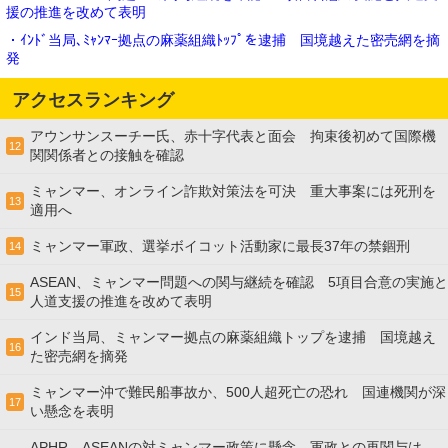
援の推進を改めて表明
・ｲﾝﾄﾞ当局､ﾐｬﾝﾏｰ拠点の麻薬組織ﾄｯﾌﾟを逮捕 国境越えた密売網を摘
発
アクセスランキング
アウンサンスーチー氏、赤十字代表と面会 拘束後初めて国際機
12
関関係者との接触を確認
ミャンマー、オンライン詐欺対策法を可決 重大事案には死刑を
13
適用へ
ミャンマー軍政、選挙ボイコット活動家に最長37年の禁錮刑
14
ASEAN、ミャンマー問題への関与継続を確認 5項目合意の実施と
15
人道支援の推進を改めて表明
インド当局、ミャンマー拠点の麻薬組織トップを逮捕 国境越え
16
た密売網を摘発
ミャンマー沖で難民船事故か、500人超死亡の恐れ 国連機関が深
17
い懸念を表明
APHR、ASEANの対ミャンマー政策に懸念 軍政との再関与は