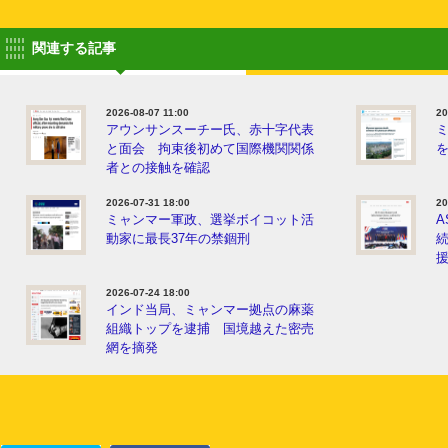
関連する記事
2026-08-07 11:00
20
アウンサンスーチー氏、赤十字代表
と面会 拘束後初めて国際機関関係
者との接触を確認
2026-07-31 18:00
20
ミャンマー軍政、選挙ボイコット活
A
動家に最長37年の禁錮刑
2026-07-24 18:00
インド当局、ミャンマー拠点の麻薬
組織トップを逮捕 国境越えた密売
網を摘発