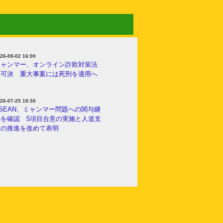
26-08-02 16:00
ミャンマー、オンライン詐欺対策法
を可決 重大事案には死刑を適用へ
26-07-25 18:30
SEAN、ミャンマー問題への関与継
続を確認 5項目合意の実施と人道支
援の推進を改めて表明