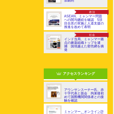
禁錮刑
政治
ASEAN、ミャンマー問題
への関与継続を確認 5項
目合意の実施と人道支援の
推進を改めて表明
社会
インド当局、ミャンマー拠
点の麻薬組織トップを逮
捕 国境越えた密売網を摘
発
アクセスランキング
アウンサンスーチー氏、赤
十字代表と面会 拘束後初
めて国際機関関係者との接
触を確認
ミャンマー、オンライン詐