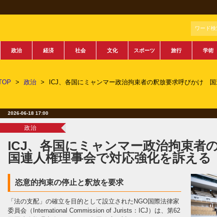
ワード検
政治
経済
社会
文化
スポーツ
旅行
学術
TOP
>
政治
>
ICJ、各国にミャンマー政治拘束者の釈放要求呼びかけ 
2026-06-18 17:00
政治
ICJ、各国にミャンマー政治拘束
国連人権理事会で対応強化を訴える
恣意的拘束の停止と釈放を要求
「法の支配」の確立を目的として設立されたNGO国際法律家
委員会（International Commission of Jurists：ICJ）は、第62