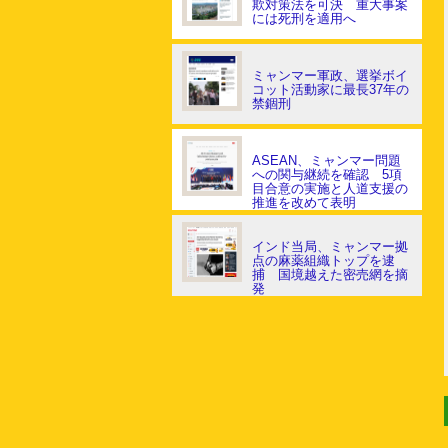
欺対策法を可決 重大事案
には死刑を適用へ
ミャンマー軍政、選挙ボイ
コット活動家に最長37年の
禁錮刑
ASEAN、ミャンマー問題
への関与継続を確認 5項
目合意の実施と人道支援の
推進を改めて表明
インド当局、ミャンマー拠
点の麻薬組織トップを逮
捕 国境越えた密売網を摘
発