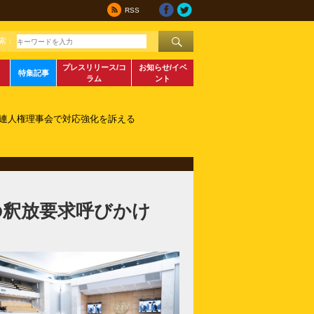
RSS
索：
プレスリリース/コ
お知らせ/イベ
特集記事
ラム
ント
国連人権理事会で対応強化を訴える
者の釈放要求呼びかけ