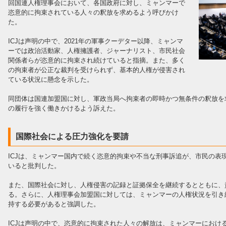
回国連人権理事会において、各国政府に対し、ミャンマーで
恣意的に拘束されている人々の釈放を求めるよう呼びかけ
た。
ICJは声明の中で、2021年の軍事クーデター以降、ミャンマ
ーでは政治活動家、人権擁護者、ジャーナリスト、市民社会
関係者らが恣意的に拘束され続けていると指摘。また、多く
の拘束者が公正な裁判を受けられず、基本的人権が侵害され
ている状況に懸念を示した。
同団体は国連加盟国に対し、軍政当局へ拘束者の即時かつ無条件の釈放を
の履行を強く働きかけるよう訴えた。
国際社会による圧力強化を要請
ICJは、ミャンマー国内で続く恣意的拘束や不当な刑事訴追が、市民の表
いると批判した。
また、国際社会に対し、人権侵害の記録と証拠保全を継続するとともに、
る。さらに、人権理事会加盟国に対しては、ミャンマーの人権状況を引き
持する必要があると強調した。
ICJは声明の中で、恣意的に拘束された人々の解放は、ミャンマーにおけ