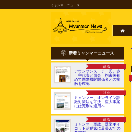
ミャンマーニュース
新着ミャンマーニュース
政治
アウンサンスーチー氏、赤
十字代表と面会 拘束後初
めて国際機関関係者との接
触を確認
社会
ミャンマー、オンライン詐
欺対策法を可決 重大事案
には死刑を適用へ
政治
ミャンマー軍政、選挙ボイ
コット活動家に最長37年の