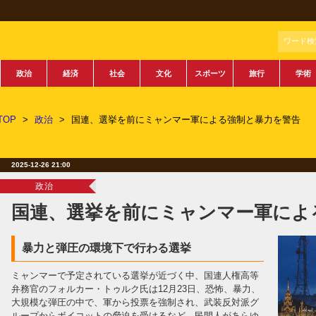
ワード検
政治
経済
社会
文化
スポーツ
旅行
学術
TOP
>
政治
>
国連、選挙を前にミャンマー軍による強制と暴力を警告
2025-12-26 21:00
政治
国連、選挙を前にミャンマー軍によ
暴力と弾圧の環境下で行わる選挙
ミャンマーで予定されている選挙が近づく中、国連人権高等
弁務官のフォルカー・トゥルク氏は12月23日、恐怖、暴力、
大規模な弾圧の中で、軍から投票を強制され、武装反対派グ
ループからボイコットの脅迫を受けるなど、民間人があらゆ