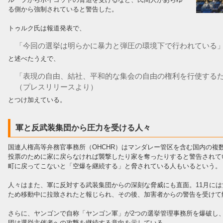
る側から強制されていると警告した。
トゥルク氏は報道発表で、
「今回の選挙は明らかに暴力と弾圧の環境下で行われている
と述べたうえで、
「表現の自由、結社、平和的な集会の自由の権利を行使する
（プレスリリースより）
とつけ加えている。
軍と反武装集団から圧力を受ける人々
国連人権高等弁務官事務所（OHCHR）はマンダレー管区を含む国内の複
投票のために家に戻らなければ襲撃したり家を奪ったりすると警告されて
町に戻ってこないと「空爆を継続する」と脅されている人もいるという。
人々はまた、軍に反対する武装集団からの深刻な脅威にも直面。11月には
ため移動中に拉致されたと報じられ、その後、加害者からの警告を受けて
さらに、ヤンゴンで自称「ヤンゴン軍」が2つの選挙管理事務所を爆破し
団は選挙主催者への攻撃を継続する意向を示している。