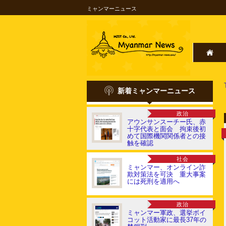
ミャンマーニュース
新着ミャンマーニュース
政治
アウンサンスーチー氏、赤
十字代表と面会 拘束後初
めて国際機関関係者との接
触を確認
社会
ミャンマー、オンライン詐
欺対策法を可決 重大事案
には死刑を適用へ
政治
ミャンマー軍政、選挙ボイ
コット活動家に最長37年の