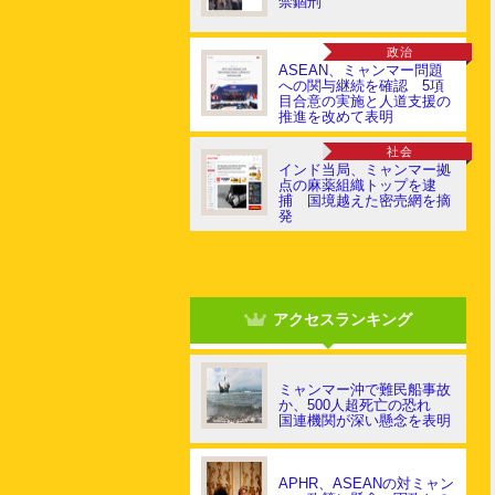
禁錮刑
政治
ASEAN、ミャンマー問題
への関与継続を確認 5項
目合意の実施と人道支援の
推進を改めて表明
社会
インド当局、ミャンマー拠
点の麻薬組織トップを逮
捕 国境越えた密売網を摘
発
アクセスランキング
ミャンマー沖で難民船事故
か、500人超死亡の恐れ
国連機関が深い懸念を表明
APHR、ASEANの対ミャン