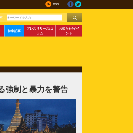
RSS
索：
プレスリリース/コ
お知らせ/イベ
特集記事
ラム
ント
る強制と暴力を警告