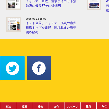
ミャンマー軍政、選挙ボイコット活
A
動家に最長37年の禁錮刑
2026-07-24 18:00
インド当局、ミャンマー拠点の麻薬
組織トップを逮捕 国境越えた密売
網を摘発
政治
経済
社会
文化
スポーツ
旅行
学術