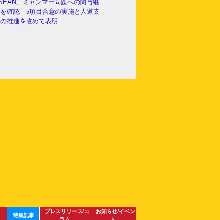
SEAN、ミャンマー問題への関与継
続を確認 5項目合意の実施と人道支
援の推進を改めて表明
プレスリリース/コ
お知らせ/イベン
特集記事
ラム
ト