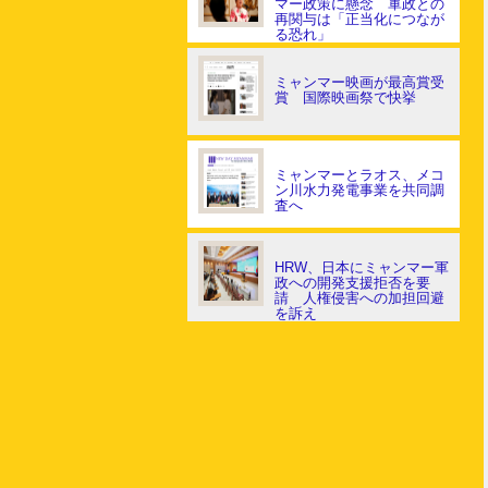
マー政策に懸念 軍政との
再関与は「正当化につなが
る恐れ」
ミャンマー映画が最高賞受
賞 国際映画祭で快挙
ミャンマーとラオス、メコ
ン川水力発電事業を共同調
査へ
HRW、日本にミャンマー軍
政への開発支援拒否を要
請 人権侵害への加担回避
を訴え