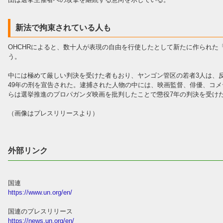
新法で拘束されている人も
OHCHRによると、数十人が表現の自由を行使したとして新たに作られた
う。
中には極めて厳しい判決を受けた者もおり、ヤンゴン管区の若者3人は、反
49年の刑を宣告された。逮捕された人物の中には、映画監督、俳優、コ
らは選挙推進のプロパガンダ映画を批判したことで懲役7年の判決を受け
（画像はプレスリリースより）
外部リンク
国連
https://www.un.org/en/
国連のプレスリリース
https://news.un.org/en/