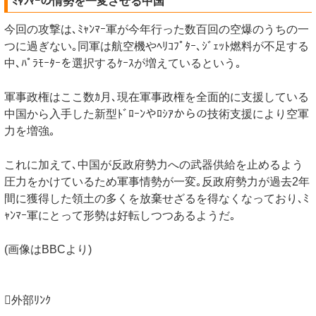
ﾐｬﾝﾏｰの情勢を一変させる中国
今回の攻撃は､ﾐｬﾝﾏｰ軍が今年行った数百回の空爆のうちの一
つに過ぎない｡同軍は航空機やﾍﾘｺﾌﾟﾀｰ､ｼﾞｪｯﾄ燃料が不足する
中､ﾊﾟﾗﾓｰﾀｰを選択するｹｰｽが増えているという｡
軍事政権はここ数ｶ月､現在軍事政権を全面的に支援している
中国から入手した新型ﾄﾞﾛｰﾝやﾛｼｱからの技術支援により空軍
力を増強｡
これに加えて､中国が反政府勢力への武器供給を止めるよう
圧力をかけているため軍事情勢が一変｡反政府勢力が過去2年
間に獲得した領土の多くを放棄せざるを得なくなっており､ﾐ
ｬﾝﾏｰ軍にとって形勢は好転しつつあるようだ｡
(画像はBBCより)
外部ﾘﾝｸ