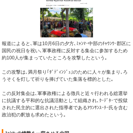
報道によると､軍は10月6日の夕方､ﾐｬﾝﾏｰ中部のﾁｬｳﾝｳｰ郡区に
国民の祝日を祝い､軍事政権に反対する集会に参加するため
約100人が集まっていたところを攻撃したという｡
この攻撃は､満月祭り｢ﾀﾞﾃﾞｨﾝｼﾞｭ｣のために人々が集まり､ろ
うそくを灯して祈りを捧げていた集落を標的とした｡
この反対集会は､軍事政権による徴兵と近々行われる総選挙
に抗議する平和的な抗議活動として組織され､ｸｰﾃﾞﾀｰで投獄
された民主的に選出された指導者であるｱｳﾝｻﾝｽｰﾁｰ氏を含む
政治犯の釈放も求めたという｡