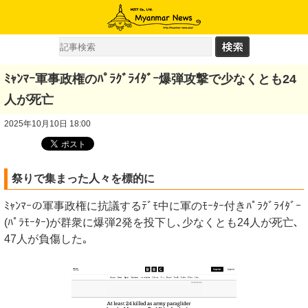
ﾐｬﾝﾏｰ軍事政権のﾊﾟﾗｸﾞﾗｲﾀﾞｰ爆弾攻撃で少なくとも24
人が死亡
2025年10月10日 18:00
祭りで集まった人々を標的に
ﾐｬﾝﾏｰの軍事政権に抗議するﾃﾞﾓ中に軍のﾓｰﾀｰ付きﾊﾟﾗｸﾞﾗｲﾀﾞｰ
(ﾊﾟﾗﾓｰﾀｰ)が群衆に爆弾2発を投下し､少なくとも24人が死亡､
47人が負傷した｡