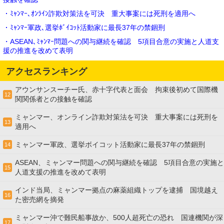
・ﾐｬﾝﾏｰ､ｵﾝﾗｲﾝ詐欺対策法を可決 重大事案には死刑を適用へ
・ﾐｬﾝﾏｰ軍政､選挙ﾎﾞｲｺｯﾄ活動家に最長37年の禁錮刑
・ASEAN､ﾐｬﾝﾏｰ問題への関与継続を確認 5項目合意の実施と人道支
援の推進を改めて表明
アクセスランキング
アウンサンスーチー氏、赤十字代表と面会 拘束後初めて国際機
12
関関係者との接触を確認
ミャンマー、オンライン詐欺対策法を可決 重大事案には死刑を
13
適用へ
ミャンマー軍政、選挙ボイコット活動家に最長37年の禁錮刑
14
ASEAN、ミャンマー問題への関与継続を確認 5項目合意の実施と
15
人道支援の推進を改めて表明
インド当局、ミャンマー拠点の麻薬組織トップを逮捕 国境越え
16
た密売網を摘発
ミャンマー沖で難民船事故か、500人超死亡の恐れ 国連機関が深
17