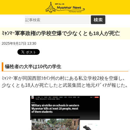
ﾐｬﾝﾏｰ軍事政権の学校空爆で少なくとも18人が死亡
2025年9月17日 13:30
犠牲者の大半は10代の学生
ﾐｬﾝﾏｰ軍が同国西部ﾗｶｲﾝ州の村にある私立学校2校を空爆し､
少なくとも18人が死亡したと武装集団と地元ﾒﾃﾞｨｱが報じた｡