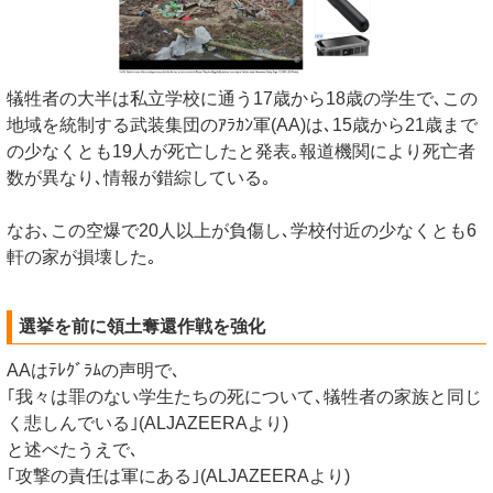
犠牲者の大半は私立学校に通う17歳から18歳の学生で､この
地域を統制する武装集団のｱﾗｶﾝ軍(AA)は､15歳から21歳まで
の少なくとも19人が死亡したと発表｡報道機関により死亡者
数が異なり､情報が錯綜している｡
なお､この空爆で20人以上が負傷し､学校付近の少なくとも6
軒の家が損壊した｡
選挙を前に領土奪還作戦を強化
AAはﾃﾚｸﾞﾗﾑの声明で､
｢我々は罪のない学生たちの死について､犠牲者の家族と同じ
く悲しんでいる｣(ALJAZEERAより)
と述べたうえで､
｢攻撃の責任は軍にある｣(ALJAZEERAより)