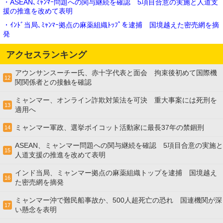
・ASEAN､ﾐｬﾝﾏｰ問題への関与継続を確認 5項目合意の実施と人道支
援の推進を改めて表明
・ｲﾝﾄﾞ当局､ﾐｬﾝﾏｰ拠点の麻薬組織ﾄｯﾌﾟを逮捕 国境越えた密売網を摘
発
アクセスランキング
アウンサンスーチー氏、赤十字代表と面会 拘束後初めて国際機
12
関関係者との接触を確認
ミャンマー、オンライン詐欺対策法を可決 重大事案には死刑を
13
適用へ
ミャンマー軍政、選挙ボイコット活動家に最長37年の禁錮刑
14
ASEAN、ミャンマー問題への関与継続を確認 5項目合意の実施と
15
人道支援の推進を改めて表明
インド当局、ミャンマー拠点の麻薬組織トップを逮捕 国境越え
16
た密売網を摘発
ミャンマー沖で難民船事故か、500人超死亡の恐れ 国連機関が深
17
い懸念を表明