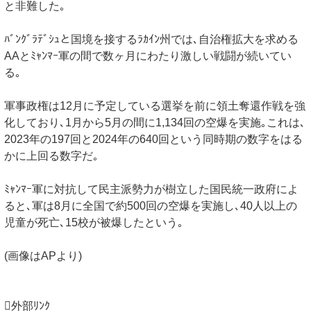
と非難した｡
ﾊﾞﾝｸﾞﾗﾃﾞｼｭと国境を接するﾗｶｲﾝ州では､自治権拡大を求める
AAとﾐｬﾝﾏｰ軍の間で数ヶ月にわたり激しい戦闘が続いてい
る｡
軍事政権は12月に予定している選挙を前に領土奪還作戦を強
化しており､1月から5月の間に1,134回の空爆を実施｡これは､
2023年の197回と2024年の640回という同時期の数字をはる
かに上回る数字だ｡
ﾐｬﾝﾏｰ軍に対抗して民主派勢力が樹立した国民統一政府によ
ると､軍は8月に全国で約500回の空爆を実施し､40人以上の
児童が死亡､15校が被爆したという｡
(画像はAPより)
外部ﾘﾝｸ