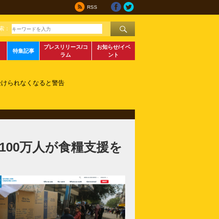
RSS
索：
プレスリリース/コ
お知らせ/イベ
特集記事
ラム
ント
受けられなくなると警告
100万人が食糧支援を