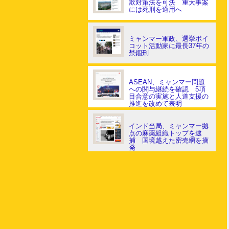
欺対策法を可決 重大事案
には死刑を適用へ
ミャンマー軍政、選挙ボイ
コット活動家に最長37年の
禁錮刑
ASEAN、ミャンマー問題
への関与継続を確認 5項
目合意の実施と人道支援の
推進を改めて表明
インド当局、ミャンマー拠
点の麻薬組織トップを逮
捕 国境越えた密売網を摘
発