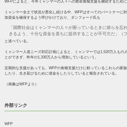
WFPによると、今年ミャンマーの人々への救命食糧支援を継続するために、
ミャンマー全土で状況が悪化し続ける中、WFPはすべてのパートナーに
加資金を確保するよう呼びかけており、ダンフォード氏も
「国際社会はミャンマーの人々が困っているときに彼らを忘れ
きるよう、十分な資金を直ちに提供することが不可欠だ」（
と述べている。
ミャンマー人道ニーズ対応計画によると、ミャンマーでは1,520万人も
とができず、昨年の1,330万人から増加しているという。
定期的な支援があっても、WFPの食糧支援だけに頼っているこれらの家
したり、生き延びるために借金をしたりしていると報告されている。
（画像はWFPより）
外部リンク
WFP