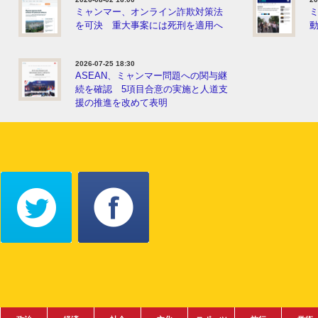
ミャンマー、オンライン詐欺対策法
を可決 重大事案には死刑を適用へ
動
2026-07-25 18:30
ASEAN、ミャンマー問題への関与継
続を確認 5項目合意の実施と人道支
援の推進を改めて表明