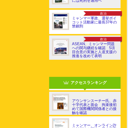
には死刑を適用へ
政治
ミャンマー軍政、選挙ボイ
コット活動家に最長37年の
禁錮刑
政治
ASEAN、ミャンマー問題
への関与継続を確認 5項
目合意の実施と人道支援の
推進を改めて表明
アクセスランキング
アウンサンスーチー氏、赤
十字代表と面会 拘束後初
めて国際機関関係者との接
触を確認
ミャンマー、オンライン詐