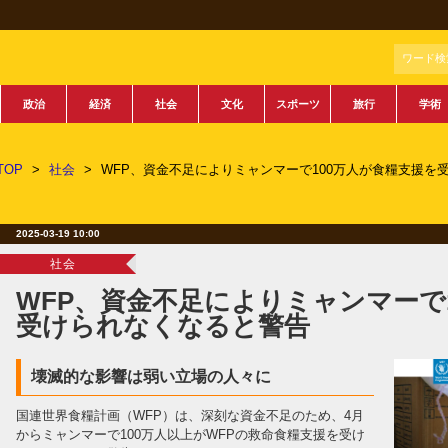
ワード検
政治
経済
社会
文化
スポーツ
旅行
学術
TOP
>
社会
>
WFP、資金不足によりミャンマーで100万人が食糧支援を
2025-03-19 10:00
社会
WFP、資金不足によりミャンマーで
受けられなくなると警告
壊滅的な影響は弱い立場の人々に
国連世界食糧計画（WFP）は、深刻な資金不足のため、4月
からミャンマーで100万人以上がWFPの救命食糧支援を受け