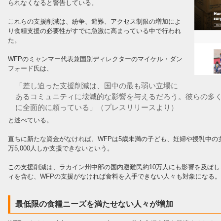
られなくなると警告している。
これらの支援削減は、紛争、避難、アクセス制限の増加によ
り食糧支援の必要性がすでに急激に高まっている中で行われ
た。
WFPのミャンマー代表兼国別ディレクターのマイケル・ダン
フォード氏は、
「差し迫った支援削減は、国中の最も弱い立場に
あるコミュニティに壊滅的な影響を与えるだろう。彼らの多く
に全面的に頼っている」（プレスリリースより）
と述べている。
直ちに新たな資金がなければ、WFPは5歳未満の子ども、妊婦や授乳中の
万5,000人しか支援できないという。
この支援削減は、ラカイン州中部の国内避難民約10万人にも影響を及ぼ
ィを含む、WFPの支援がなければ食料を入手できない人々も対象になる。
最低限の食糧ニーズを満たせない人々が増加