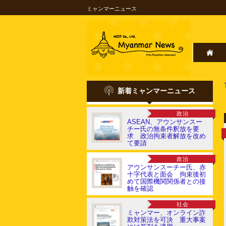
ミャンマーニュース
新着ミャンマーニュース
政治
ASEAN、アウンサンスー
チー氏の無条件釈放を要
求 政治拘束者解放を改め
て要請
政治
アウンサンスーチー氏、赤
十字代表と面会 拘束後初
めて国際機関関係者との接
触を確認
社会
ミャンマー、オンライン詐
欺対策法を可決 重大事案