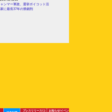
ミャンマー軍政、選挙ボイコット活
家に最長37年の禁錮刑
プレスリリース/コ
お知らせ/イベン