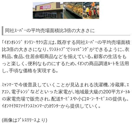
同社ｽｰﾊﾟｰの平均売場面積比3倍の大きさに
｢ｲｵﾝｵﾚﾝｼﾞ ﾀﾝﾘﾝ･ｻｸﾗ店｣は､既存する同社ｽｰﾊﾟｰの平均売場面積
比3倍の大きさになり､ﾜﾝｽﾄｯﾌﾟでｼｮｯﾋﾟﾝｸﾞができるように､衣
料品､食品､住居余暇商品などを揃えている｡顧客の生活をも
っと楽しく､便利なものにするため､ｲｵﾝの商品調達ﾙｰﾄを活用
し､手頃な価格を実現する｡
ﾐｬﾝﾏｰで今後普及していくことが見込まれる洗濯機､冷蔵庫､ｴ
ｱｺﾝ､電子ﾚﾝｼﾞなどといった家電が､地域最大級の200平方ﾒｰﾄﾙ
の家電売場で販売され､配送ｻｰﾋﾞｽや小口ﾛｰﾝ･ｻｰﾋﾞｽの提供も､
ｲｵﾝﾏｲｸﾛﾌｧｲﾅﾝｽﾐｬﾝﾏｰのｶｳﾝﾀｰから提供していく｡
(画像はﾌﾟﾚｽﾘﾘｰｽより)