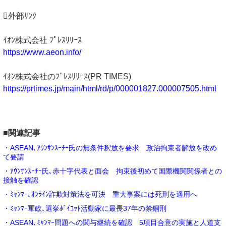
外部ﾘﾝｸ
ｲｵﾝ株式会社 ﾌﾟﾚｽﾘﾘｰｽ
https://www.aeon.info/
ｲｵﾝ株式会社のﾌﾟﾚｽﾘﾘｰｽ(PR TIMES)
https://prtimes.jp/main/html/rd/p/000001827.000007505.html
■関連記事
・ASEAN､ｱｳﾝｻﾝｽｰﾁｰ氏の無条件釈放を要求 政治拘束者解放を改め
て要請
・ｱｳﾝｻﾝｽｰﾁｰ氏､赤十字代表と面会 拘束後初めて国際機関関係者との
接触を確認
・ﾐｬﾝﾏｰ､ｵﾝﾗｲﾝ詐欺対策法を可決 重大事案には死刑を適用へ
・ﾐｬﾝﾏｰ軍政､選挙ﾎﾞｲｺｯﾄ活動家に最長37年の禁錮刑
・ASEAN､ﾐｬﾝﾏｰ問題への関与継続を確認 5項目合意の実施と人道支