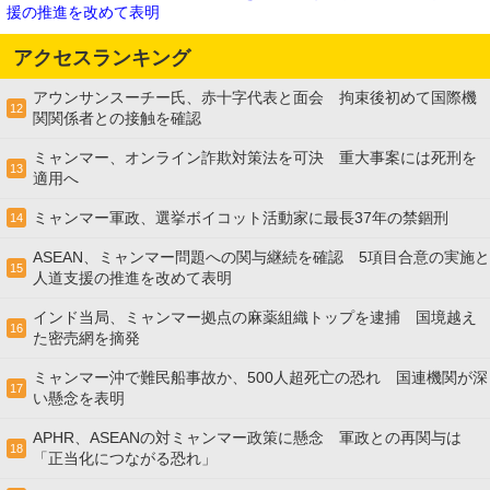
援の推進を改めて表明
アクセスランキング
アウンサンスーチー氏、赤十字代表と面会 拘束後初めて国際機
12
関関係者との接触を確認
ミャンマー、オンライン詐欺対策法を可決 重大事案には死刑を
13
適用へ
ミャンマー軍政、選挙ボイコット活動家に最長37年の禁錮刑
14
ASEAN、ミャンマー問題への関与継続を確認 5項目合意の実施と
15
人道支援の推進を改めて表明
インド当局、ミャンマー拠点の麻薬組織トップを逮捕 国境越え
16
た密売網を摘発
ミャンマー沖で難民船事故か、500人超死亡の恐れ 国連機関が深
17
い懸念を表明
APHR、ASEANの対ミャンマー政策に懸念 軍政との再関与は
18
「正当化につながる恐れ」