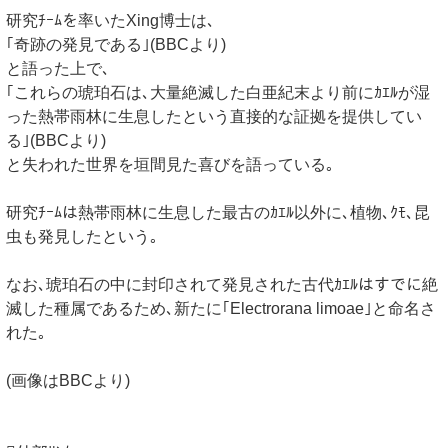
研究ﾁｰﾑを率いたXing博士は､
｢奇跡の発見である｣(BBCより)
と語った上で､
｢これらの琥珀石は､大量絶滅した白亜紀末より前にｶｴﾙが湿
った熱帯雨林に生息したという直接的な証拠を提供してい
る｣(BBCより)
と失われた世界を垣間見た喜びを語っている｡
研究ﾁｰﾑは熱帯雨林に生息した最古のｶｴﾙ以外に､植物､ｸﾓ､昆
虫も発見したという｡
なお､琥珀石の中に封印されて発見された古代ｶｴﾙはすでに絶
滅した種属であるため､新たに｢Electrorana limoae｣と命名さ
れた｡
(画像はBBCより)