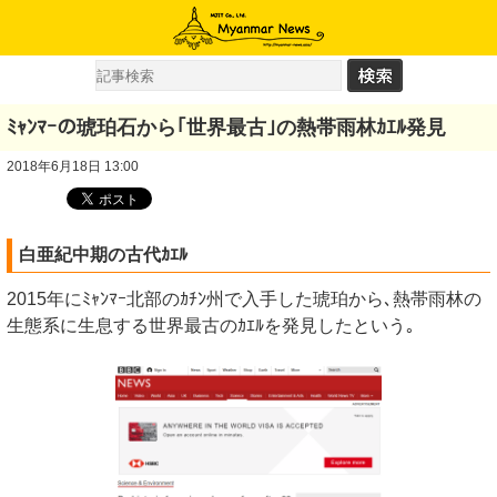
ﾐｬﾝﾏｰの琥珀石から｢世界最古｣の熱帯雨林ｶｴﾙ発見
2018年6月18日 13:00
白亜紀中期の古代ｶｴﾙ
2015年にﾐｬﾝﾏｰ北部のｶﾁﾝ州で入手した琥珀から､熱帯雨林の
生態系に生息する世界最古のｶｴﾙを発見したという｡