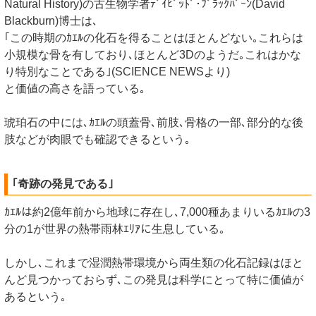
Natural History)の古生物学者ﾃﾞｲﾋﾞｯﾄﾞ･ﾌﾞﾗｯｸﾊﾞｰﾝ(David
Blackburn)博士は､
｢この時期のｶｴﾙの化石を得ることはほとんどない｡これらは
小規模な骨を有しており､ほとんど3Dのようだ｡これはかな
り特別なことである｣(SCIENCE NEWSより)
と価値の高さを語っている｡
琥珀石の中には､ｶｴﾙの頭蓋骨､前肢､骨格の一部､部分的な後
肢などが肉眼でも確認できるという｡
｢奇跡の発見である｣
ｶｴﾙは約2億年前から地球に存在し､7,000種あまりいるｶｴﾙの3
分の1が世界の熱帯雨林ｴﾘｱに生息している｡
しかし､これまで湿潤熱帯環境から両生類の化石記録はほと
んど見つかっておらず､この発見は科学にとって特に価値が
あるという｡