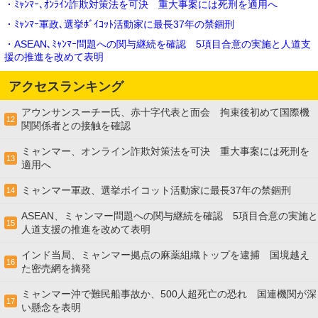
・ﾐｬﾝﾏｰ､ｵﾝﾗｲﾝ詐欺対策法を可決 重大事案には死刑を適用へ
・ﾐｬﾝﾏｰ軍政､選挙ﾎﾞｲｺｯﾄ活動家に最長37年の禁錮刑
・ASEAN､ﾐｬﾝﾏｰ問題への関与継続を確認 5項目合意の実施と人道支
援の推進を改めて表明
アクセスランキング
アウンサンスーチー氏、赤十字代表と面会 拘束後初めて国際機
12
関関係者との接触を確認
ミャンマー、オンライン詐欺対策法を可決 重大事案には死刑を
13
適用へ
ミャンマー軍政、選挙ボイコット活動家に最長37年の禁錮刑
14
ASEAN、ミャンマー問題への関与継続を確認 5項目合意の実施と
15
人道支援の推進を改めて表明
インド当局、ミャンマー拠点の麻薬組織トップを逮捕 国境越え
16
た密売網を摘発
ミャンマー沖で難民船事故か、500人超死亡の恐れ 国連機関が深
17
い懸念を表明