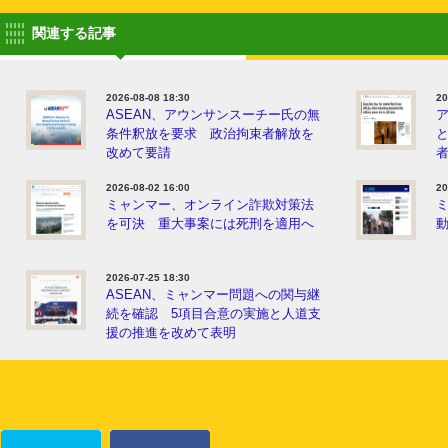
関連する記事
2026-08-08 18:30
20
ASEAN、アウンサンスーチー氏の無
条件釈放を要求 政治拘束者解放を
改めて要請
2026-08-02 16:00
20
ミャンマー、オンライン詐欺対策法
を可決 重大事案には死刑を適用へ
動
2026-07-25 18:30
ASEAN、ミャンマー問題への関与継
続を確認 5項目合意の実施と人道支
援の推進を改めて表明