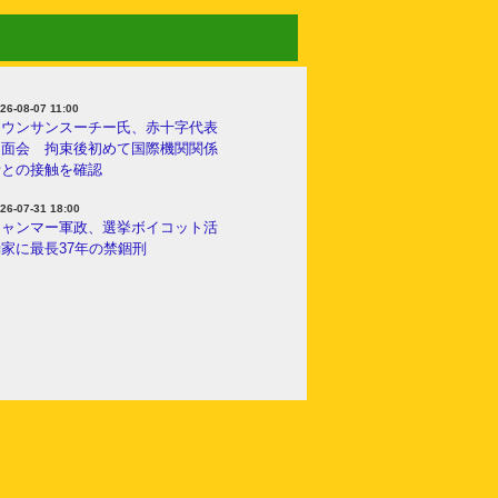
26-08-07 11:00
アウンサンスーチー氏、赤十字代表
と面会 拘束後初めて国際機関関係
者との接触を確認
26-07-31 18:00
ミャンマー軍政、選挙ボイコット活
家に最長37年の禁錮刑