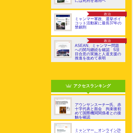
には死刑を適用へ
政治
ミャンマー軍政、選挙ボイ
コット活動家に最長37年の
禁錮刑
政治
ASEAN、ミャンマー問題
への関与継続を確認 5項
目合意の実施と人道支援の
推進を改めて表明
アクセスランキング
アウンサンスーチー氏、赤
十字代表と面会 拘束後初
めて国際機関関係者との接
触を確認
ミャンマー、オンライン詐