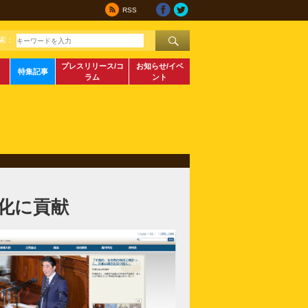
RSS
索：
プレスリリース/コ
お知らせ/イベ
特集記事
ラム
ント
化に貢献