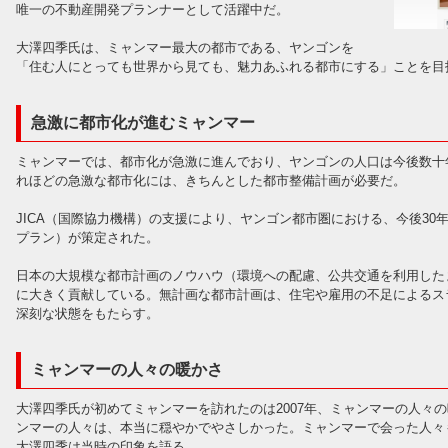
唯一の不動産開発プランナーとして活躍中だ。
大澤四季氏は、ミャンマー最大の都市である、ヤンゴンを
「住む人にとっても世界から見ても、魅力あふれる都市にする」ことを目
急激に都市化が進むミャンマー
ミャンマーでは、都市化が急激に進んでおり、ヤンゴンの人口は今後数十
れほどの急激な都市化には、きちんとした都市整備計画が必要だ。
JICA（国際協力機構）の支援により、ヤンゴン都市圏における、今後3
プラン）が策定された。
日本の大規模な都市計画のノウハウ（環境への配慮、公共交通を利用した
に大きく貢献している。無計画な都市計画は、住宅や雇用の不足によるス
深刻な状態をもたらす。
ミャンマーの人々の暖かさ
大澤四季氏が初めてミャンマーを訪れたのは2007年、ミャンマーの人々
ンマーの人々は、本当に穏やかでやさしかった。ミャンマーで会った人々
大澤四季は当時の印象を語る。