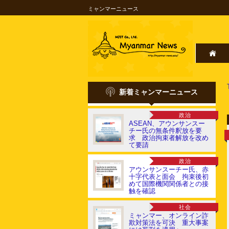
ミャンマーニュース
新着ミャンマーニュース
政治
ASEAN、アウンサンスー
チー氏の無条件釈放を要
求 政治拘束者解放を改め
て要請
政治
アウンサンスーチー氏、赤
十字代表と面会 拘束後初
めて国際機関関係者との接
触を確認
社会
ミャンマー、オンライン詐
欺対策法を可決 重大事案