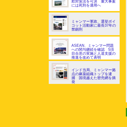
欺対策法を可決 重大事案
には死刑を適用へ
ミャンマー軍政、選挙ボイ
コット活動家に最長37年の
禁錮刑
ASEAN、ミャンマー問題
への関与継続を確認 5項
目合意の実施と人道支援の
推進を改めて表明
インド当局、ミャンマー拠
点の麻薬組織トップを逮
捕 国境越えた密売網を摘
発