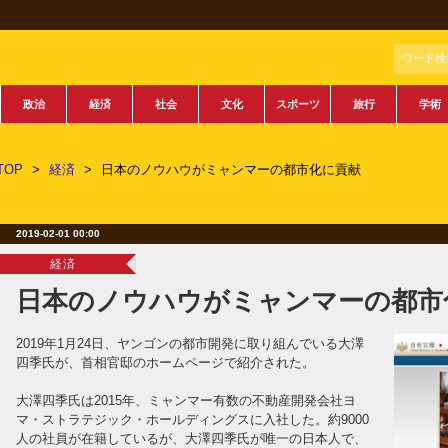
ワード検
政治
経済
社会
文化
スポーツ
旅行
学術
TOP
>
経済
>
日本のノウハウがミャンマーの都市化に貢献
2019-02-01 00:00
経済
日本のノウハウがミャンマーの都市
2019年1月24日、ヤンゴンの都市開発に取り組んでいる大澤
四季氏が、首相官邸のホームページで紹介された。
大澤四季氏は2015年、ミャンマー有数の不動産開発会社ヨ
マ・ストラテジック・ホールディングスに入社した。約9000
人の社員が在籍しているが、大澤四季氏が唯一の日本人で、